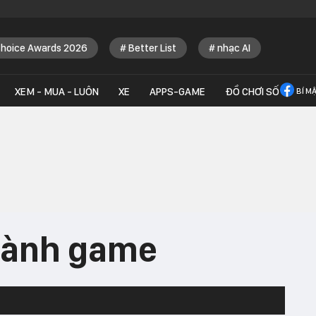
Choice Awards 2026
Better List
nhạc AI
XEM - MUA - LUÔN
XE
APPS-GAME
ĐỒ CHƠI SỐ
BÍ M
hành game