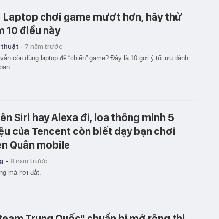
 Laptop chơi game mượt hơn, hãy thử
m 10 điều này
 thuật -
7 năm trước
vẫn còn dùng laptop để “chiến” game? Đây là 10 gợi ý tối ưu dành
 bạn
ên Siri hay Alexa đi, loa thông minh 5
iệu của Tencent còn biết dạy bạn chơi
ên Quân mobile
g -
8 năm trước
g mà hơi đắt.
team Trung Quốc" chuẩn bị mở rộng thị