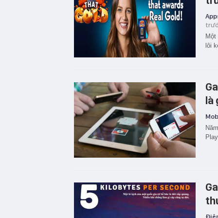
tr
App
trư
Một 
lôi 
Ga
là
Mobi
Năm 
Play
Ga
th
Điện