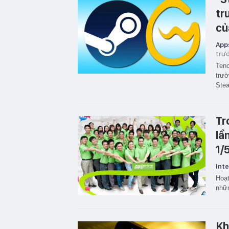
tr
củ
App
trư
Tenc
trườ
Stea
Tr
lầ
1/
Inte
Hoạt
nhữn
Kh