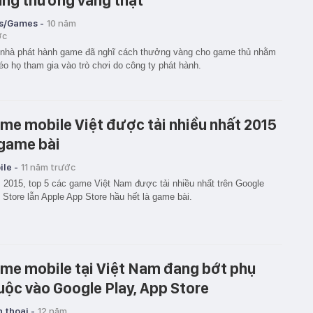
úng thưởng vàng thật
s/Games -
10 năm
ớc
nhà phát hành game đã nghĩ cách thưởng vàng cho game thủ nhằm
kéo họ tham gia vào trò chơi do công ty phát hành.
me mobile Việt được tải nhiều nhất 2015
 game bài
le -
11 năm trước
2015, top 5 các game Việt Nam được tải nhiều nhất trên Google
 Store lẫn Apple App Store hầu hết là game bài.
me mobile tại Việt Nam đang bớt phụ
uộc vào Google Play, App Store
 thoại -
12 năm