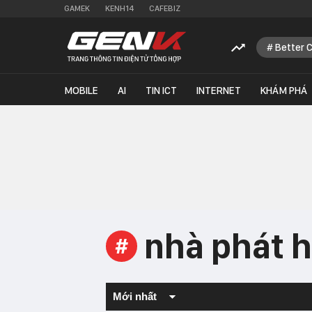
GAMEK
KENH14
CAFEBIZ
Better 
MOBILE
AI
TIN ICT
INTERNET
KHÁM PHÁ
nhà phát 
#
Mới nhất