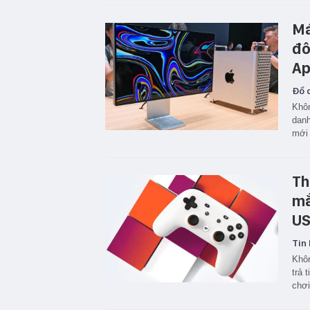
Má
đô
Ap
Đồ c
Khôn
danh
mới
Th
mắ
US
Tin 
Khôn
trả 
chơi