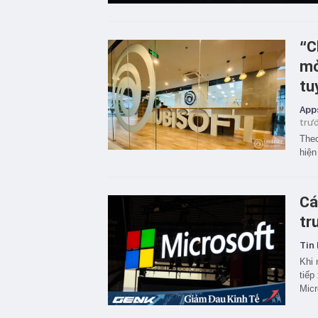
“C
mở
tu
App
trư
Theo
hiện
Cá
tr
Tin 
Khi 
tiếp
Micr