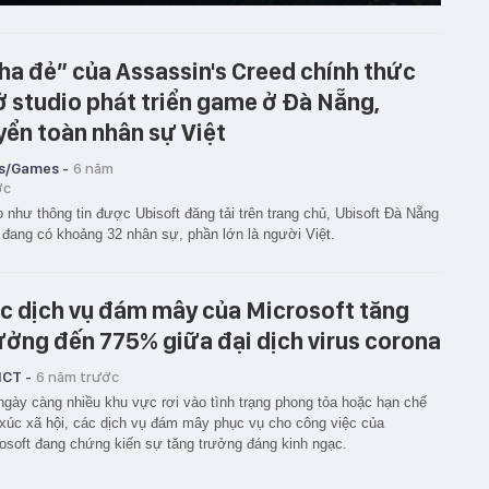
ha đẻ” của Assassin's Creed chính thức
 studio phát triển game ở Đà Nẵng,
yển toàn nhân sự Việt
s/Games -
6 năm
ớc
 như thông tin được Ubisoft đăng tải trên trang chủ, Ubisoft Đà Nẵng
 đang có khoảng 32 nhân sự, phần lớn là người Việt.
c dịch vụ đám mây của Microsoft tăng
ưởng đến 775% giữa đại dịch virus corona
ICT -
6 năm trước
ngày càng nhiều khu vực rơi vào tình trạng phong tỏa hoặc hạn chế
 xúc xã hội, các dịch vụ đám mây phục vụ cho công việc của
osoft đang chứng kiến sự tăng trưởng đáng kinh ngạc.