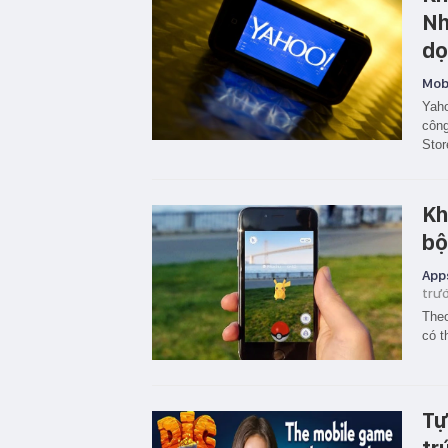
Nh
dọ
Mobi
Yaho
công
Stor
Kh
bộ
App
trư
Theo
có 
Tự