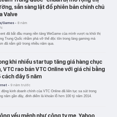
ường, sẵn sàng lật đổ phiên bản chính chủ
a Valve
s/Games -
8 năm
ớc
ent đã bắt đầu mang nền tảng WeGame của mình vượt ra khỏi thị
ng Trung Quốc nhằm phá vỡ thế độc tôn trong làng gaming mà
m đã nắm giữ trong nhiều năm qua.
ong khi nhiều startup tăng giá hàng chục
n, VTC rao bán VTC Online với giá chỉ bằng
5 cách đây 5 năm
rnet -
9 năm trước
 động kinh doanh chính của VTC Online đã liên tục sa sút trong
g năm gần đây, đỉnh điểm là khoản lỗ hơn 100 tỷ năm 2014.
ông yểu mệnh như công ty mẹ, Yahoo