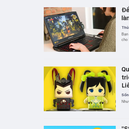
Để
là
Thủ
Bạn 
cho
Qu
tr
Li
Sốn
Nhưn
"S