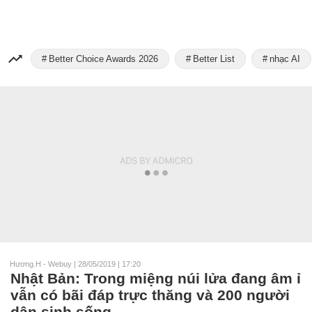
Better Choice Awards 2026
Better List
nhạc AI
Hương.H - Webuy
|
28/05/2019 | 17:20
Nhật Bản: Trong miệng núi lửa đang âm ỉ
vẫn có bãi đáp trực thăng và 200 người
dân sinh sống