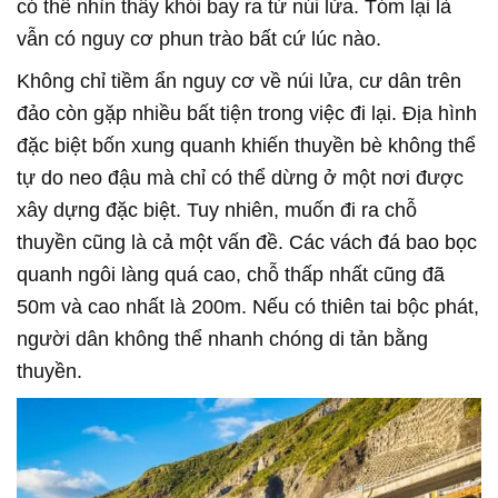
có thể nhìn thấy khói bay ra từ núi lửa. Tóm lại là
vẫn có nguy cơ phun trào bất cứ lúc nào.
Không chỉ tiềm ẩn nguy cơ về núi lửa, cư dân trên
đảo còn gặp nhiều bất tiện trong việc đi lại. Địa hình
đặc biệt bốn xung quanh khiến thuyền bè không thể
tự do neo đậu mà chỉ có thể dừng ở một nơi được
xây dựng đặc biệt. Tuy nhiên, muốn đi ra chỗ
thuyền cũng là cả một vấn đề. Các vách đá bao bọc
quanh ngôi làng quá cao, chỗ thấp nhất cũng đã
50m và cao nhất là 200m. Nếu có thiên tai bộc phát,
người dân không thể nhanh chóng di tản bằng
thuyền.