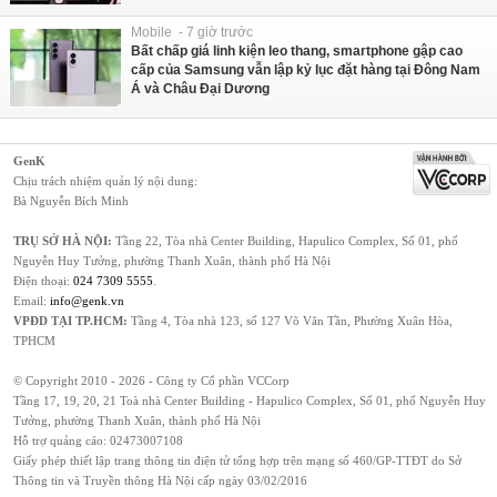
Mobile - 7 giờ trước
Bất chấp giá linh kiện leo thang, smartphone gập cao
cấp của Samsung vẫn lập kỷ lục đặt hàng tại Đông Nam
Á và Châu Đại Dương
GenK
Chịu trách nhiệm quản lý nội dung:
Bà Nguyễn Bích Minh
TRỤ SỞ HÀ NỘI:
Tầng 22, Tòa nhà Center Building, Hapulico Complex, Số 01, phố
Nguyễn Huy Tưởng, phường Thanh Xuân, thành phố Hà Nội
Điện thoại:
024 7309 5555
.
Email:
info@genk.vn
VPĐD TẠI TP.HCM:
Tầng 4, Tòa nhà 123, số 127 Võ Văn Tần, Phường Xuân Hòa,
TPHCM
© Copyright 2010 - 2026 - Công ty Cổ phần VCCorp
Tầng 17, 19, 20, 21 Toà nhà Center Building - Hapulico Complex, Số 01, phố Nguyễn Huy
Tưởng, phường Thanh Xuân, thành phố Hà Nội
Hỗ trợ quảng cáo:
02473007108
Giấy phép thiết lập trang thông tin điện tử tổng hợp trên mạng số 460/GP-TTĐT do Sở
Thông tin và Truyền thông Hà Nội cấp ngày 03/02/2016