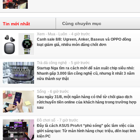
Cùng chuyên mục
Tin mới nhất
Xem - Mua - Luôn - 4 giờ trước
Canh sale 8/8: Ugreen, Anker, Baseus và OPPO đồng
loạt giảm giá, nhiều món đáng chốt đơn
Trà đá công nghệ - 5 giờ trước
Startup Nga tìm ra cách mới để sản xuất chip siêu nhỏ:
Nhanh gấp 3.000 lần công nghệ cũ, nhưng ít nhất 3 năm
nữa thành sự thật
Sống - 6 giờ trước
Sau ngày 31/8, một ngân hàng có thể từ chối giao dịch
rút/chuyển tiền online của khách hàng trong trường hợp
sau
Đồ chơi số - 7 giờ trước
Đây là cách ASUS ProArt “phủ sóng” góc làm việc của
giới sáng tạo: Từ màn hình hàng chục triệu, đến loạt linh
kiện PC