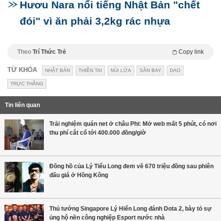
Hươu Nara nổi tiếng Nhật Bản "chết
đói" vì ăn phải 3,2kg rác nhựa
Theo
Trí Thức Trẻ
Copy link
TỪ KHÓA
NHẬT BẢN
THIÊN TAI
NÚI LỬA
SÂN BAY
DAO
TRỰC THĂNG
Tin liên quan
Trải nghiệm quán net ở châu Phi: Mở web mất 5 phút, có nơi
thu phí cắt cổ tới 400.000 đồng/giờ
Đồng hồ của Lý Tiểu Long đem về 670 triệu đồng sau phiên
đấu giá ở Hồng Kông
Thủ tướng Singapore Lý Hiển Long đánh Dota 2, bày tỏ sự
ủng hộ nền công nghiệp Esport nước nhà