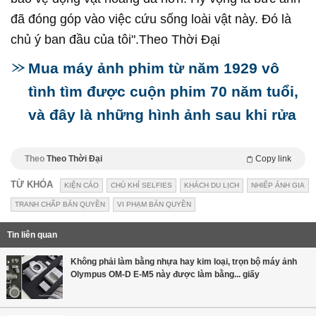
đã đóng góp vào việc cứu sống loài vật này. Đó là
chủ ý ban đầu của tôi".Theo Thời Đại
Mua máy ảnh phim từ năm 1929 vô
tình tìm được cuộn phim 70 năm tuổi,
và đây là những hình ảnh sau khi rửa
Theo
Theo Thời Đại
Copy link
TỪ KHÓA
KIỆN CÁO
CHÚ KHỈ SELFIES
KHÁCH DU LỊCH
NHIẾP ẢNH GIA
TRANH CHẤP BẢN QUYỀN
VI PHẠM BẢN QUYỀN
Tin liên quan
Không phải làm bằng nhựa hay kim loại, trọn bộ máy ảnh
Olympus OM-D E-M5 này được làm bằng... giấy