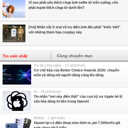
Vì sao phái yếu thích chụp ảnh selfie từ trên xuống, còn
phái mạnh thích chụp từ dưới lên?
[Vui] Nhân vật ở mọi vũ trụ điện ảnh đều phải "khóc thét"
với những thảm họa cosplay này
Cùng chuyên mục
Tin mới nhất
Trà đá công nghệ - 17 phút trước
Cơ chế kép của Better Choice Awards 2026: chuyên
môn và tiếng nói người dùng cùng lên tiếng
AI - 38 phút trước
Tin nhắn “nơi này điên thật” của cựu kỹ sư Apple hé lộ
văn hóa dùng AI bên trong OpenAI
Mobile - 1 giờ trước
Xiaomi lại có điện thoại màn hình to, pin 7.500mAh giá
sale chưa tới 5 triệu