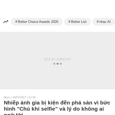
Better Choice Awards 2026
Better List
nhạc AI
Skye
|
19/07/2017 | 12:34
Nhiếp ảnh gia bị kiện đến phá sản vì bức
hình "Chú khỉ selfie" và lý do không ai
ngờ tới