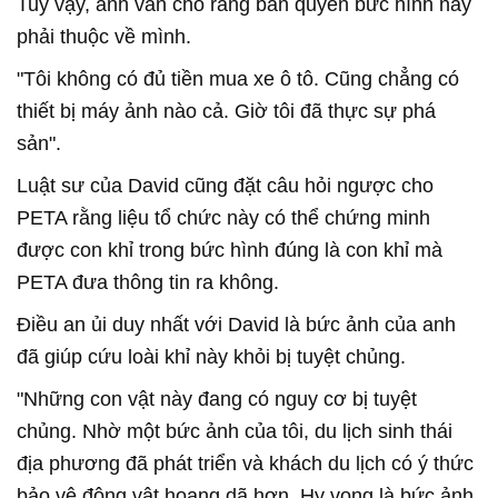
Tuy vậy, anh vẫn cho rằng bản quyền bức hình này
phải thuộc về mình.
"Tôi không có đủ tiền mua xe ô tô. Cũng chẳng có
thiết bị máy ảnh nào cả. Giờ tôi đã thực sự phá
sản".
Luật sư của David cũng đặt câu hỏi ngược cho
PETA rằng liệu tổ chức này có thể chứng minh
được con khỉ trong bức hình đúng là con khỉ mà
PETA đưa thông tin ra không.
Điều an ủi duy nhất với David là bức ảnh của anh
đã giúp cứu loài khỉ này khỏi bị tuyệt chủng.
"Những con vật này đang có nguy cơ bị tuyệt
chủng. Nhờ một bức ảnh của tôi, du lịch sinh thái
địa phương đã phát triển và khách du lịch có ý thức
bảo vệ động vật hoang dã hơn. Hy vọng là bức ảnh