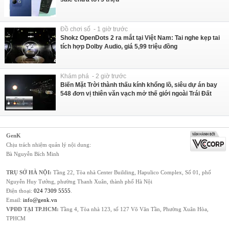
Đồ chơi số - 1 giờ trước
Shokz OpenDots 2 ra mắt tại Việt Nam: Tai nghe kẹp tai
tích hợp Dolby Audio, giá 5,99 triệu đồng
Khám phá - 2 giờ trước
Biến Mặt Trời thành thấu kính khổng lồ, siêu dự án bay
548 đơn vị thiên văn vạch mở thế giới ngoài Trái Đất
GenK
Chịu trách nhiệm quản lý nội dung:
Bà Nguyễn Bích Minh
TRỤ SỞ HÀ NỘI:
Tầng 22, Tòa nhà Center Building, Hapulico Complex, Số 01, phố
Nguyễn Huy Tưởng, phường Thanh Xuân, thành phố Hà Nội
Điện thoại:
024 7309 5555
.
Email:
info@genk.vn
VPĐD TẠI TP.HCM:
Tầng 4, Tòa nhà 123, số 127 Võ Văn Tần, Phường Xuân Hòa,
TPHCM