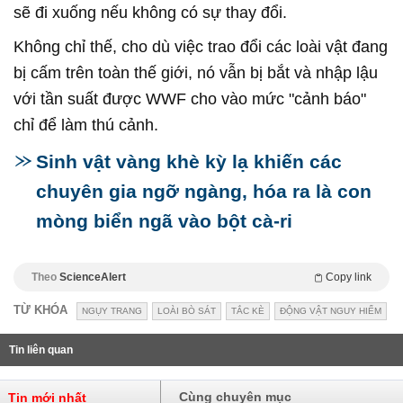
sẽ đi xuống nếu không có sự thay đổi.
Không chỉ thế, cho dù việc trao đổi các loài vật đang
bị cấm trên toàn thế giới, nó vẫn bị bắt và nhập lậu
với tần suất được WWF cho vào mức "cảnh báo"
chỉ để làm thú cảnh.
Sinh vật vàng khè kỳ lạ khiến các
chuyên gia ngỡ ngàng, hóa ra là con
mòng biển ngã vào bột cà-ri
Theo
ScienceAlert
Copy link
TỪ KHÓA
NGỤY TRANG
LOÀI BÒ SÁT
TẮC KÈ
ĐỘNG VẬT NGUY HIỂM
Tin liên quan
Cùng chuyên mục
Tin mới nhất