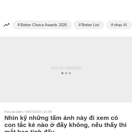
Better Choice Awards 2026
Better List
nhạc AI
Pascalculate
|
09/07/2019 | 21:58
Nhìn kỹ những tấm ảnh này đi xem có
con tắc kè nào ở đấy không, nếu thấy thì
mắt bạn tinh đấy