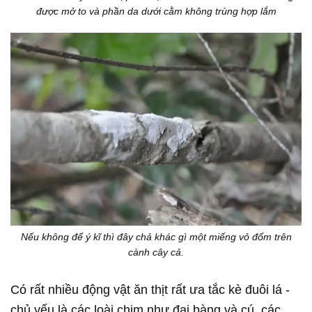
được mở to và phần da dưới cằm không trùng hợp lắm
Nếu không để ý kĩ thì đây chả khác gì một miếng vỏ đốm trên
cành cây cả.
Có rất nhiều động vật ăn thịt rất ưa tắc kè đuôi lá -
chủ yếu là các loài chim như đại bàng và cú, các