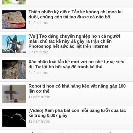
Thiên nhiên kỳ diệu: Tắc kè không chỉ mọc lại
đuôi, chúng còn tái tạo được cả não bộ
7 năm trước
[Vui] Tạo dáng chuyên nghiệp hơn cả người
mẫu, chú tắc kè này đã gây ra trận chiến
Photoshop hết sức ác liệt trên Internet
8 năm trước
Xác nhận loài tắc kè mới với cơ chế tự vệ siêu
dị: Tự lột bỏ hết vảy để tránh kẻ thù
9 năm trước
Robot tí hon có khả năng kéo vật nặng gấp 100
lần cơ thể
11 năm trước
[Video] Xem pha bắt con mồi bằng lưỡi của tắc
kè trong 0,007 giây
11 năm trước