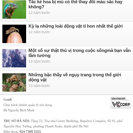
Tắc kè hoa bị mù có thể thay đổi màu sắc hay
không?
12 năm trước
Kỳ lạ những loài động vật tí hon nhất thế giới
12 năm trước
Một số sự thật thú vị trong cuộc sốngmà bạn vẫn
lầm tưởng
13 năm trước
Những bậc thầy về ngụy trang trong thế giới
động vật
13 năm trước
GenK
Chịu trách nhiệm quản lý nội dung:
Bà Nguyễn Bích Minh
TRỤ SỞ HÀ NỘI:
Tầng 22, Tòa nhà Center Building, Hapulico Complex, Số 01, phố
Nguyễn Huy Tưởng, phường Thanh Xuân, thành phố Hà Nội
Điện thoại:
024 7309 5555
.