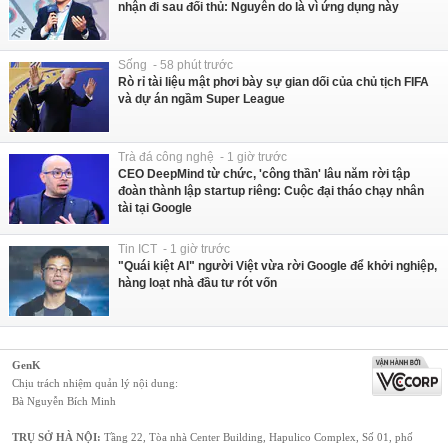
nhận đi sau đối thủ: Nguyên do là vì ứng dụng này
Sống - 58 phút trước
Rò rỉ tài liệu mật phơi bày sự gian dối của chủ tịch FIFA
và dự án ngầm Super League
Trà đá công nghệ - 1 giờ trước
CEO DeepMind từ chức, 'công thần' lâu năm rời tập
đoàn thành lập startup riêng: Cuộc đại tháo chạy nhân
tài tại Google
Tin ICT - 1 giờ trước
"Quái kiệt AI" người Việt vừa rời Google để khởi nghiệp,
hàng loạt nhà đầu tư rót vốn
GenK
Chịu trách nhiệm quản lý nội dung:
Bà Nguyễn Bích Minh
TRỤ SỞ HÀ NỘI:
Tầng 22, Tòa nhà Center Building, Hapulico Complex, Số 01, phố