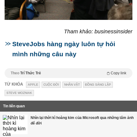
Tham khảo: businessinsider
SteveJobs hàng ngày luôn tự hỏi
mình những câu này
Theo
Trí Thức Trẻ
Copy link
TỪ KHÓA
APPLE
CUỘC ĐỜI
NHÂN VẬT
ĐỒNG SÁNG LẬP
STEVE WOZNIAK
Tin liên quan
Nhìn lại thời kì hoàng kim của Microsoft qua những tấm ảnh
để đời