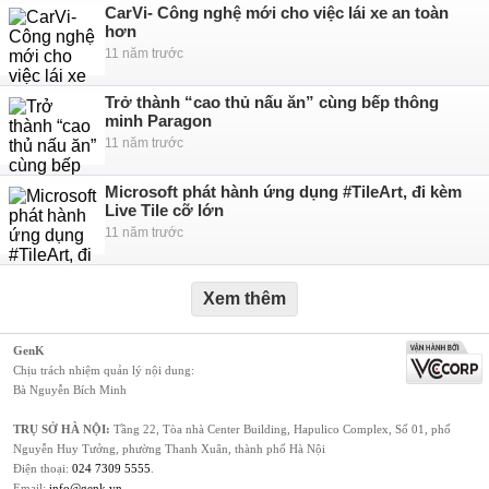
CarVi- Công nghệ mới cho việc lái xe an toàn
hơn
11 năm trước
Trở thành “cao thủ nấu ăn” cùng bếp thông
minh Paragon
11 năm trước
Microsoft phát hành ứng dụng #TileArt, đi kèm
Live Tile cỡ lớn
11 năm trước
Xem thêm
GenK
Chịu trách nhiệm quản lý nội dung:
Bà Nguyễn Bích Minh
TRỤ SỞ HÀ NỘI:
Tầng 22, Tòa nhà Center Building, Hapulico Complex, Số 01, phố
Nguyễn Huy Tưởng, phường Thanh Xuân, thành phố Hà Nội
Điện thoại:
024 7309 5555
.
Email:
info@genk.vn