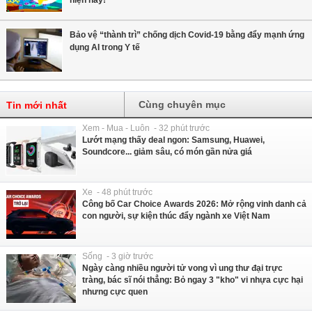
Bảo vệ “thành trì” chống dịch Covid-19 bằng đẩy mạnh ứng
dụng AI trong Y tế
Cùng chuyên mục
Tin mới nhất
Xem - Mua - Luôn - 32 phút trước
Lướt mạng thấy deal ngon: Samsung, Huawei,
Soundcore... giảm sâu, có món gần nửa giá
Xe - 48 phút trước
Công bố Car Choice Awards 2026: Mở rộng vinh danh cả
con người, sự kiện thúc đẩy ngành xe Việt Nam
Sống - 3 giờ trước
Ngày càng nhiều người tử vong vì ung thư đại trực
tràng, bác sĩ nói thẳng: Bỏ ngay 3 "kho" vi nhựa cực hại
nhưng cực quen