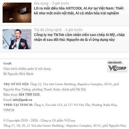
Gia dụng - 3 giờ trước
LG ra mắt điều hòa ARTCOOL AI Air tại Việt Nam: Thiết
kế như một món nội thất, AI cá nhân hóa trải nghiệm
Trà đá công nghệ - 4 giờ trước
Công ty mẹ TikTok cấm nhân viên sao chép AI Mỹ, chấp
nhận đi sau đối thủ: Nguyên do là vì ứng dụng này
GenK
Chịu trách nhiệm quản lý nội dung:
Bà Nguyễn Bích Minh
TRỤ SỞ HÀ NỘI:
Tầng 22, Tòa nhà Center Building, Hapulico Complex, Số 01, phố
Nguyễn Huy Tưởng, phường Thanh Xuân, thành phố Hà Nội
Điện thoại:
024 7309 5555
.
Email:
info@genk.vn
VPĐD TẠI TP.HCM:
Tầng 4, Tòa nhà 123, số 127 Võ Văn Tần, Phường Xuân Hòa,
TPHCM
© Copyright 2010 - 2026 - Công ty Cổ phần VCCorp
Tầng 17, 19, 20, 21 Toà nhà Center Building - Hapulico Complex, Số 01, phố Nguyễn Huy