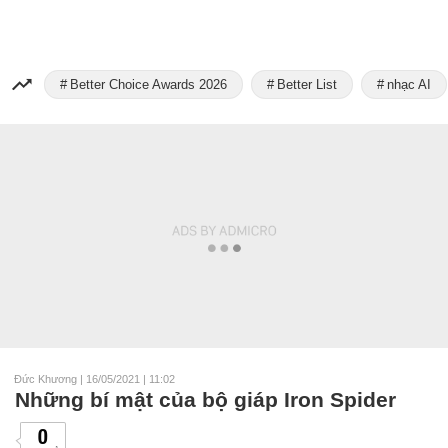
Better Choice Awards 2026
Better List
nhạc AI
Đức Khương
|
16/05/2021 | 11:02
Những bí mật của bộ giáp Iron Spider
0