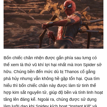
Bốn chiếc chân nhện được gắn phía sau lưng có
thể xem là thứ vũ khí lợi hại nhất mà Iron Spider sở
hữu. Chúng bền đến mức dù bị Thanos cố gắng
phá hủy nhưng vẫn không hề gặp tổn hại. Qua tìm
hiểu thì bốn chiếc chân này được làm từ tinh thể
hợp kim sắt nguyên tử, giúp độ bền và tính linh hoạt
tăng lên đáng kể. Ngoài ra, chúng được sử dụng
làm lưỡi dao khi Spidey kích hoạt “Instant Kill” và