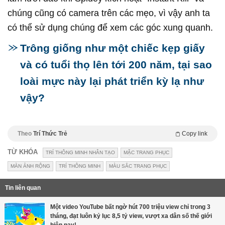
chúng cũng có camera trên các mẹo, vì vậy anh ta
có thể sử dụng chúng để xem các góc xung quanh.
Trông giống như một chiếc kẹp giấy
và có tuổi thọ lên tới 200 năm, tại sao
loài mực này lại phát triển kỳ lạ như
vậy?
Theo
Trí Thức Trẻ
Copy link
TỪ KHÓA
TRÍ THÔNG MINH NHÂN TẠO
MẶC TRANG PHỤC
MÀN ẢNH RỘNG
TRÍ THÔNG MINH
MÀU SẮC TRANG PHỤC
Tin liên quan
Một video YouTube bất ngờ hút 700 triệu view chỉ trong 3
tháng, đạt luôn kỷ lục 8,5 tỷ view, vượt xa dân số thế giới
hiện nay!