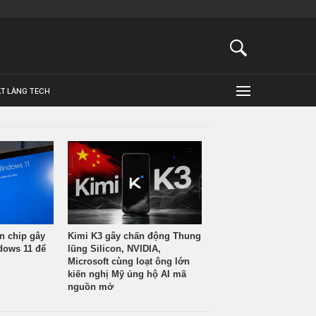
ẬT LÀNG TECH
n chip gây
Kimi K3 gây chấn động Thung
ndows 11 để
lũng Silicon, NVIDIA,
Microsoft cùng loạt ông lớn
kiến nghị Mỹ ủng hộ AI mã
nguồn mở