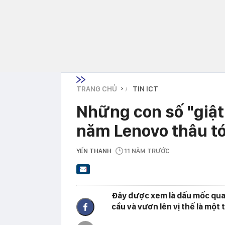
TRANG CHỦ
TIN ICT
›
Những con số "giật
năm Lenovo thâu t
YẾN THANH
11 NĂM TRƯỚC
Đây được xem là dấu mốc qua
cầu và vươn lên vị thế là một