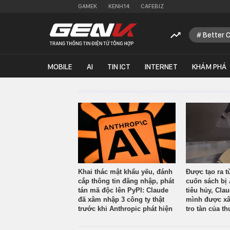
GAMEK
KENH14
CAFEBIZ
Better 
MOBILE
AI
TIN ICT
INTERNET
KHÁM PHÁ
Khai thác mật khẩu yếu, đánh
Được tạo ra t
cắp thông tin đăng nhập, phát
cuốn sách bị 
tán mã độc lên PyPI: Claude
tiêu hủy, Cla
đã xâm nhập 3 công ty thật
mình được xâ
trước khi Anthropic phát hiện
tro tàn của th