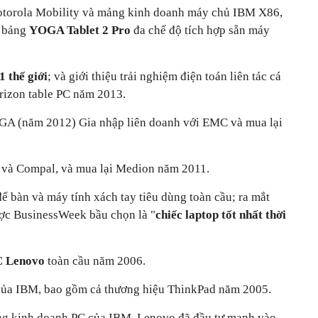
Motorola Mobility và mảng kinh doanh máy chủ IBM X86,
h bảng
YOGA Tablet 2 Pro
đa chế độ tích hợp sẵn máy
1 thế giới
; và giới thiệu trải nghiệm điện toán liên tác cá
rizon table PC năm 2013.
OGA (năm 2012) Gia nhập liên doanh với EMC và mua lại
C và Compal, và mua lại Medion năm 2011.
để bàn và máy tính xách tay tiêu dùng toàn cầu; ra mắt
ợc BusinessWeek bầu chọn là "
chiếc laptop tốt nhất thời
 Lenovo
toàn cầu năm 2006.
của IBM, bao gồm cả thương hiệu ThinkPad năm 2005.
ảng kinh doanh PC của IBM, Lenovo đã đầu tư mạnh vào