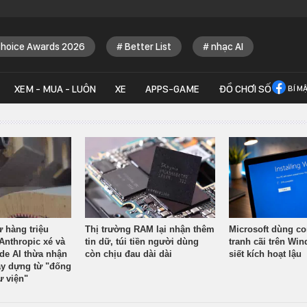
Choice Awards 2026
Better List
nhạc AI
XEM - MUA - LUÔN
XE
APPS-GAME
ĐỒ CHƠI SỐ
BÍ M
ừ hàng triệu
Thị trường RAM lại nhận thêm
Microsoft dùng co
Anthropic xé và
tin dữ, túi tiền người dùng
tranh cãi trên Wi
ude AI thừa nhận
còn chịu đau dài dài
siết kích hoạt lậu
y dựng từ "đống
ư viện"