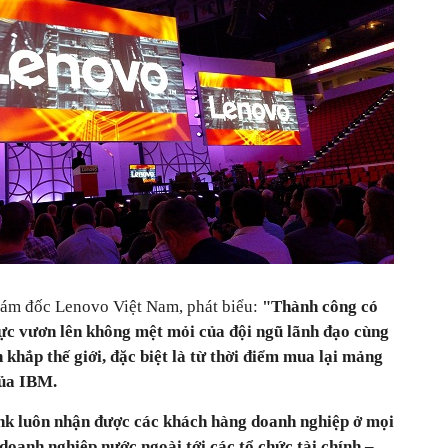
ám đốc Lenovo Việt Nam, phát biểu:
"Thành công có
ực vươn lên không mệt mỏi của đội ngũ lãnh đạo cùng
 khắp thế giới, đặc biệt là từ thời điểm mua lại mảng
của IBM.
nk luôn nhận được các khách hàng doanh nghiệp ở mọi
 doanh nghiệp nước ngoài tới các tổ chức tài chính –