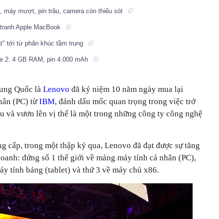
 máy mượt, pin trâu, camera còn thiếu sót
h tranh Apple MacBook
t" tới từ phân khúc tầm trung
ne 2: 4 GB RAM, pin 4.000 mAh
rung Quốc là
Lenovo
đã kỷ niệm 10 năm ngày mua lại
hân (PC) từ
IBM
, đánh dấu mốc quan trọng trong việc trở
u và vươn lên vị thế là một trong những công ty công nghệ
g cấp, trong một thập kỷ qua, Lenovo đã đạt được sự tăng
doanh: đứng số 1 thế giới về mảng máy tính cá nhân (PC),
áy tính bảng (tablet) và thứ 3 về máy chủ x86.