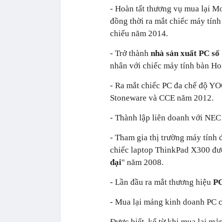
- Hoàn tất thương vụ mua lại 
đồng thời ra mắt chiếc máy tín
chiếu năm 2014.
- Trở thành
nhà sản xuất PC số 
nhân với chiếc máy tính bàn Ho
- Ra mắt chiếc PC đa chế độ Y
Stoneware và CCE năm 2012.
- Thành lập liên doanh với NE
- Tham gia thị trường máy tính 
chiếc laptop ThinkPad X300 đư
đại
" năm 2008.
- Lần đầu ra mắt thương hiệu
PC
- Mua lại mảng kinh doanh PC 
Được biết, kể từ khi mua lại m