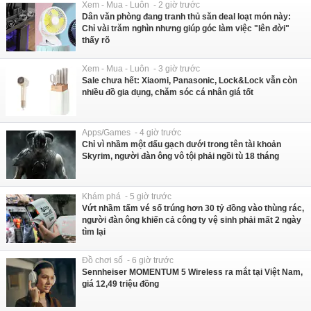
Xem - Mua - Luôn - 2 giờ trước
Dân văn phòng đang tranh thủ săn deal loạt món này:
Chỉ vài trăm nghìn nhưng giúp góc làm việc "lên đời"
thấy rõ
Xem - Mua - Luôn - 3 giờ trước
Sale chưa hết: Xiaomi, Panasonic, Lock&Lock vẫn còn
nhiều đồ gia dụng, chăm sóc cá nhân giá tốt
Apps/Games - 4 giờ trước
Chỉ vì nhầm một dấu gạch dưới trong tên tài khoản
Skyrim, người đàn ông vô tội phải ngồi tù 18 tháng
Khám phá - 5 giờ trước
Vứt nhầm tấm vé số trúng hơn 30 tỷ đồng vào thùng rác,
người đàn ông khiến cả công ty vệ sinh phải mất 2 ngày
tìm lại
Đồ chơi số - 6 giờ trước
Sennheiser MOMENTUM 5 Wireless ra mắt tại Việt Nam,
giá 12,49 triệu đồng