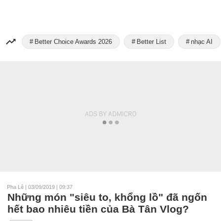
Better Choice Awards 2026
Better List
nhạc AI
Pha Lê
|
03/09/2019 | 09:37
Những món "siêu to, khổng lồ" đã ngốn
hết bao nhiêu tiền của Bà Tân Vlog?