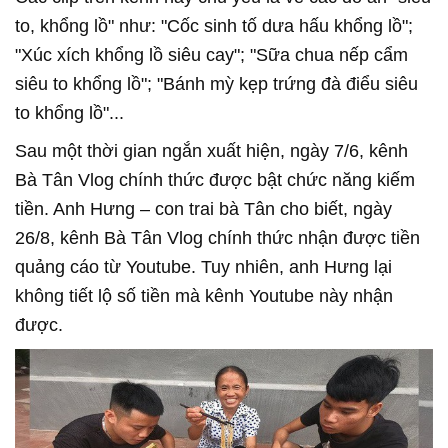
to, khổng lồ" như: "Cốc sinh tố dưa hấu khổng lồ";
"Xúc xích khổng lồ siêu cay"; "Sữa chua nếp cẩm
siêu to khổng lồ"; "Bánh mỳ kẹp trứng đà điểu siêu
to khổng lồ"...
Sau một thời gian ngắn xuất hiện, ngày 7/6, kênh
Bà Tân Vlog chính thức được bật chức năng kiếm
tiền. Anh Hưng – con trai bà Tân cho biết, ngày
26/8, kênh Bà Tân Vlog chính thức nhận được tiền
quảng cáo từ Youtube. Tuy nhiên, anh Hưng lại
không tiết lộ số tiền mà kênh Youtube này nhận
được.