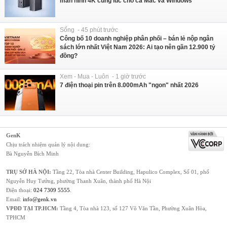
màn hình 4K cùng lúc cho cả Mac và Windows
Sống - 45 phút trước
Công bố 10 doanh nghiệp phân phối – bán lẻ nộp ngân
sách lớn nhất Việt Nam 2026: Ai tạo nên gần 12.900 tỷ
đồng?
Xem - Mua - Luôn - 1 giờ trước
7 điện thoại pin trên 8.000mAh "ngon" nhất 2026
GenK
Chịu trách nhiệm quản lý nội dung:
Bà Nguyễn Bích Minh
TRỤ SỞ HÀ NỘI:
Tầng 22, Tòa nhà Center Building, Hapulico Complex, Số 01, phố
Nguyễn Huy Tưởng, phường Thanh Xuân, thành phố Hà Nội
Điện thoại:
024 7309 5555
.
Email:
info@genk.vn
VPĐD TẠI TP.HCM:
Tầng 4, Tòa nhà 123, số 127 Võ Văn Tần, Phường Xuân Hòa,
TPHCM