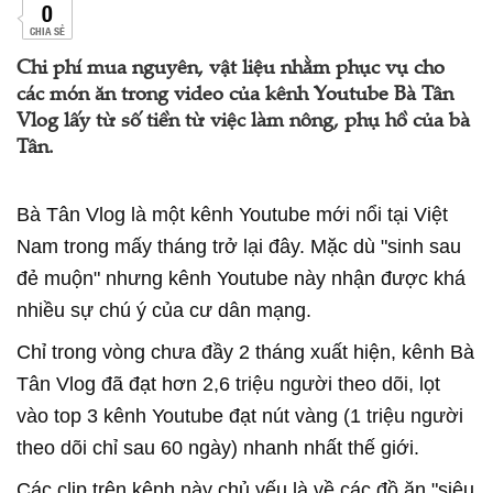
0
CHIA SẺ
Chi phí mua nguyên, vật liệu nhằm phục vụ cho
các món ăn trong video của kênh Youtube Bà Tân
Vlog lấy từ số tiền từ việc làm nông, phụ hồ của bà
Tân.
Bà Tân Vlog là một kênh Youtube mới nổi tại Việt
Nam trong mấy tháng trở lại đây. Mặc dù "sinh sau
đẻ muộn" nhưng kênh Youtube này nhận được khá
nhiều sự chú ý của cư dân mạng.
Chỉ trong vòng chưa đầy 2 tháng xuất hiện, kênh Bà
Tân Vlog đã đạt hơn 2,6 triệu người theo dõi, lọt
vào top 3 kênh Youtube đạt nút vàng (1 triệu người
theo dõi chỉ sau 60 ngày) nhanh nhất thế giới.
Các clip trên kênh này chủ yếu là về các đồ ăn "siêu