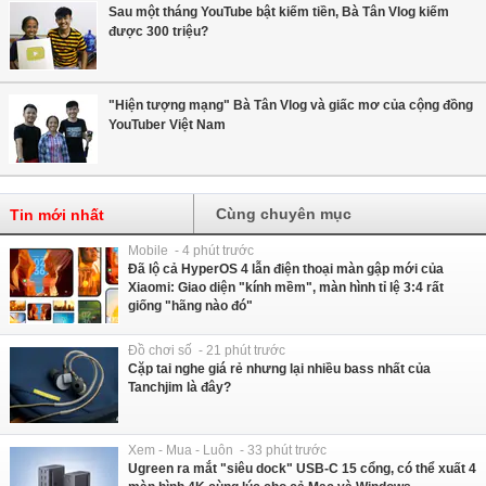
Sau một tháng YouTube bật kiếm tiền, Bà Tân Vlog kiếm
được 300 triệu?
"Hiện tượng mạng" Bà Tân Vlog và giấc mơ của cộng đồng
YouTuber Việt Nam
Cùng chuyên mục
Tin mới nhất
Mobile - 4 phút trước
Đã lộ cả HyperOS 4 lẫn điện thoại màn gập mới của
Xiaomi: Giao diện "kính mềm", màn hình tỉ lệ 3:4 rất
giống "hãng nào đó"
Đồ chơi số - 21 phút trước
Cặp tai nghe giá rẻ nhưng lại nhiều bass nhất của
Tanchjim là đây?
Xem - Mua - Luôn - 33 phút trước
Ugreen ra mắt "siêu dock" USB-C 15 cổng, có thể xuất 4