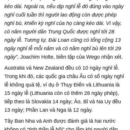
kéo dài. Ngoài ra, nếu dịp nghỉ lễ đó đúng vào ngày
nghỉ cuối tuần thì người lao động còn được phép
nghỉ bù, khiến kỳ nghỉ của họ càng kéo dài. Vì vậy,
có năm người dân Trung Quốc được nghỉ tới 28
ngày lễ. Tương tự, Đài Loan cũng có tổng cộng 13
ngày nghỉ lễ mỗi năm và có năm nghỉ bù lên tới 29
ngày”,
Joachim Holte, biên tập của Wego nhận xét.
Australia và New Zealand đều có 10 ngày nghỉ lễ.
Trong khi đó, các quốc gia châu Âu có số ngày nghỉ
lễ không quá tệ, ví dụ ở Thụy Điển và Lithuania là
15 ngày lễ (Lithuania còn có thêm 28 ngày phép),
tiếp theo là Slovakia 14 ngày; Áo, Bỉ và Na Uy đều
13 ngày; Phần Lan và Nga là 12 ngày.
Tây Ban Nha và Anh được đánh giá là hai nước
không có “tinh thần lễ hội” cho lắm khi người dân