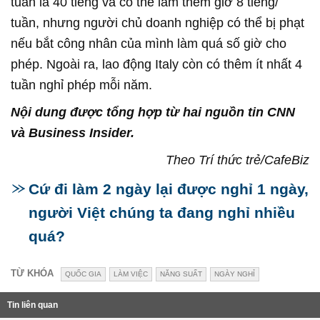
tuần là 40 tiếng và có thể làm thêm giờ 8 tiếng/
tuần, nhưng người chủ doanh nghiệp có thể bị phạt
nếu bắt công nhân của mình làm quá số giờ cho
phép. Ngoài ra, lao động Italy còn có thêm ít nhất 4
tuần nghỉ phép mỗi năm.
Nội dung được tổng hợp từ hai nguồn tin CNN
và Business Insider.
Theo Trí thức trẻ/CafeBiz
Cứ đi làm 2 ngày lại được nghỉ 1 ngày,
người Việt chúng ta đang nghỉ nhiều
quá?
TỪ KHÓA
QUỐC GIA
LÀM VIỆC
NĂNG SUẤT
NGÀY NGHỈ
Tin liên quan