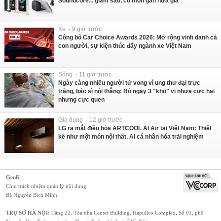
Soundcore... giảm sâu, có món gần nửa giá
Xe - 9 giờ trước
Công bố Car Choice Awards 2026: Mở rộng vinh danh cả
con người, sự kiện thúc đẩy ngành xe Việt Nam
Sống - 11 giờ trước
Ngày càng nhiều người tử vong vì ung thư đại trực
tràng, bác sĩ nói thẳng: Bỏ ngay 3 "kho" vi nhựa cực hại
nhưng cực quen
Gia dụng - 12 giờ trước
LG ra mắt điều hòa ARTCOOL AI Air tại Việt Nam: Thiết
kế như một món nội thất, AI cá nhân hóa trải nghiệm
GenK
Chịu trách nhiệm quản lý nội dung:
Bà Nguyễn Bích Minh
TRỤ SỞ HÀ NỘI:
Tầng 22, Tòa nhà Center Building, Hapulico Complex, Số 01, phố