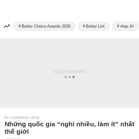
Better Choice Awards 2026
Better List
nhạc AI
PV
|
21/04/2016 | 09:32
Những quốc gia “nghỉ nhiều, làm ít” nhất
thế giới