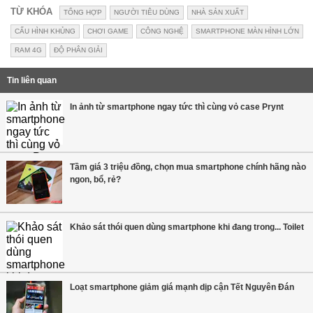
TỪ KHÓA
TỔNG HỢP
NGƯỜI TIÊU DÙNG
NHÀ SẢN XUẤT
CẤU HÌNH KHỦNG
CHƠI GAME
CÔNG NGHỆ
SMARTPHONE MÀN HÌNH LỚN
RAM 4G
ĐỘ PHÂN GIẢI
Tin liên quan
In ảnh từ smartphone ngay tức thì cùng vỏ case Prynt
Tầm giá 3 triệu đồng, chọn mua smartphone chính hãng nào
ngon, bổ, rẻ?
Khảo sát thói quen dùng smartphone khi đang trong... Toilet
Loạt smartphone giảm giá mạnh dịp cận Tết Nguyên Đán