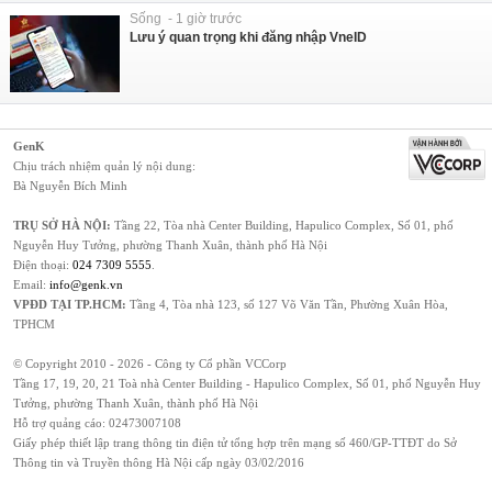
Sống - 1 giờ trước
Lưu ý quan trọng khi đăng nhập VneID
GenK
Chịu trách nhiệm quản lý nội dung:
Bà Nguyễn Bích Minh
TRỤ SỞ HÀ NỘI:
Tầng 22, Tòa nhà Center Building, Hapulico Complex, Số 01, phố
Nguyễn Huy Tưởng, phường Thanh Xuân, thành phố Hà Nội
Điện thoại:
024 7309 5555
.
Email:
info@genk.vn
VPĐD TẠI TP.HCM:
Tầng 4, Tòa nhà 123, số 127 Võ Văn Tần, Phường Xuân Hòa,
TPHCM
© Copyright 2010 - 2026 - Công ty Cổ phần VCCorp
Tầng 17, 19, 20, 21 Toà nhà Center Building - Hapulico Complex, Số 01, phố Nguyễn Huy
Tưởng, phường Thanh Xuân, thành phố Hà Nội
Hỗ trợ quảng cáo:
02473007108
Giấy phép thiết lập trang thông tin điện tử tổng hợp trên mạng số 460/GP-TTĐT do Sở
Thông tin và Truyền thông Hà Nội cấp ngày 03/02/2016