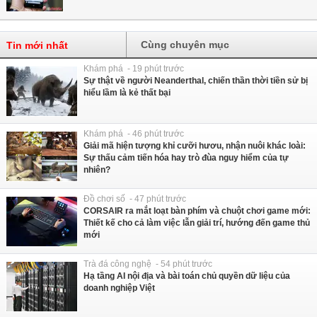
Cùng chuyên mục
Tin mới nhất
Khám phá - 19 phút trước
Sự thật về người Neanderthal, chiến thần thời tiền sử bị
hiểu lầm là kẻ thất bại
Khám phá - 46 phút trước
Giải mã hiện tượng khỉ cưỡi hươu, nhận nuôi khác loài:
Sự thấu cảm tiến hóa hay trò đùa nguy hiểm của tự
nhiên?
Đồ chơi số - 47 phút trước
CORSAIR ra mắt loạt bàn phím và chuột chơi game mới:
Thiết kế cho cả làm việc lẫn giải trí, hướng đến game thủ
mới
Trà đá công nghệ - 54 phút trước
Hạ tầng AI nội địa và bài toán chủ quyền dữ liệu của
doanh nghiệp Việt