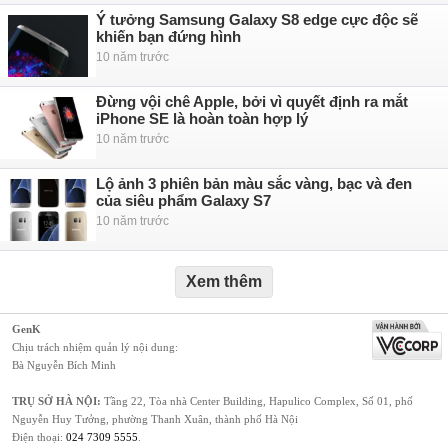
Ý tưởng Samsung Galaxy S8 edge cực độc sẽ
khiến bạn đứng hình
10 năm trước
Đừng vội chê Apple, bởi vì quyết định ra mắt
iPhone SE là hoàn toàn hợp lý
10 năm trước
Lộ ảnh 3 phiên bản màu sắc vàng, bạc và đen
của siêu phẩm Galaxy S7
10 năm trước
Xem thêm
GenK
Chịu trách nhiệm quản lý nội dung:
Bà Nguyễn Bích Minh
TRỤ SỞ HÀ NỘI:
Tầng 22, Tòa nhà Center Building, Hapulico Complex, Số 01, phố
Nguyễn Huy Tưởng, phường Thanh Xuân, thành phố Hà Nội
Điện thoại:
024 7309 5555
.