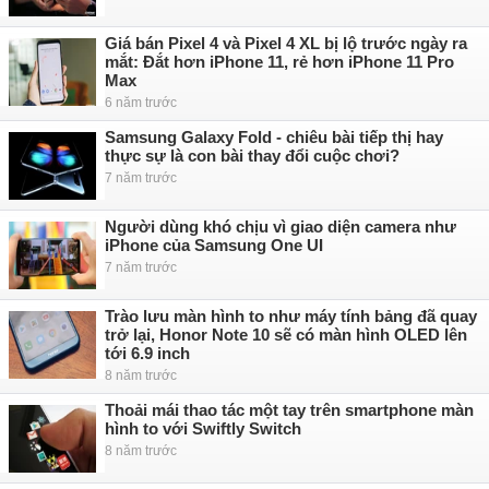
Giá bán Pixel 4 và Pixel 4 XL bị lộ trước ngày ra
mắt: Đắt hơn iPhone 11, rẻ hơn iPhone 11 Pro
Max
6 năm trước
Samsung Galaxy Fold - chiêu bài tiếp thị hay
thực sự là con bài thay đổi cuộc chơi?
7 năm trước
Người dùng khó chịu vì giao diện camera như
iPhone của Samsung One UI
7 năm trước
Trào lưu màn hình to như máy tính bảng đã quay
trở lại, Honor Note 10 sẽ có màn hình OLED lên
tới 6.9 inch
8 năm trước
Thoải mái thao tác một tay trên smartphone màn
hình to với Swiftly Switch
8 năm trước