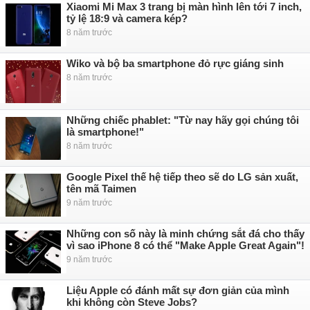
Xiaomi Mi Max 3 trang bị màn hình lên tới 7 inch,
tỷ lệ 18:9 và camera kép?
8 năm trước
Wiko và bộ ba smartphone đỏ rực giáng sinh
8 năm trước
Những chiếc phablet: "Từ nay hãy gọi chúng tôi
là smartphone!"
8 năm trước
Google Pixel thế hệ tiếp theo sẽ do LG sản xuất,
tên mã Taimen
9 năm trước
Những con số này là minh chứng sắt đá cho thấy
vì sao iPhone 8 có thể "Make Apple Great Again"!
9 năm trước
Liệu Apple có đánh mất sự đơn giản của mình
khi không còn Steve Jobs?