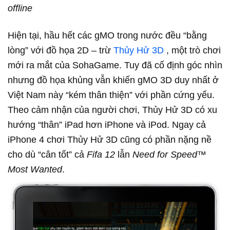
offline
Hiện tại, hầu hết các gMO trong nước đều “bằng
lòng” với đồ họa 2D – trừ
Thủy Hử 3D
, một trò chơi
mới ra mắt của SohaGame. Tuy đã cố định góc nhìn
nhưng đồ họa khủng vẫn khiến gMO 3D duy nhất ở
Việt Nam này “kém thân thiện” với phần cứng yếu.
Theo cảm nhận của người chơi, Thủy Hử 3D có xu
hướng “thân” iPad hơn iPhone và iPod. Ngay cả
iPhone 4 chơi Thủy Hử 3D cũng có phần nặng nề
cho dù “cân tốt” cả
Fifa 12
lẫn
Need for Speed™
Most Wanted
.