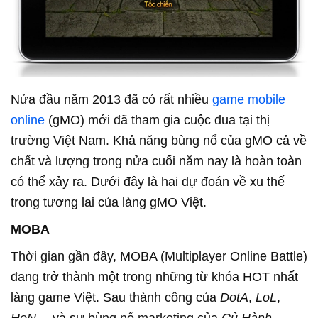
Nửa đầu năm 2013 đã có rất nhiều
game mobile
online
(gMO) mới đã tham gia cuộc đua tại thị
trường Việt Nam. Khả năng bùng nổ của gMO cả về
chất và lượng trong nửa cuối năm nay là hoàn toàn
có thể xảy ra. Dưới đây là hai dự đoán về xu thế
trong tương lai của làng gMO Việt.
MOBA
Thời gian gần đây, MOBA (Multiplayer Online Battle)
đang trở thành một trong những từ khóa HOT nhất
làng game Việt. Sau thành công của
DotA
,
LoL
,
HoN
… và sự bùng nổ marketing của
Củ Hành
,