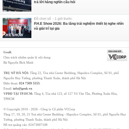
trả lời hàng nghìn câu hỏi
Đồ chơi số - 1 giờ trước
P.H.E Show 2026: Ba tầng trải nghiệm thiết bị nghe nhìn
và giải trí tại gia
GenK
Chịu trách nhiệm quản lý nội dung:
Bà Nguyễn Bích Minh
TRỤ SỞ HÀ NỘI:
Tầng 22, Tòa nhà Center Building, Hapulico Complex, Số 01, phố
Nguyễn Huy Tưởng, phường Thanh Xuân, thành phố Hà Nội
Điện thoại:
024 7309 5555
.
Email:
info@genk.vn
VPĐD TẠI TP.HCM:
Tầng 4, Tòa nhà 123, số 127 Võ Văn Tần, Phường Xuân Hòa,
TPHCM
© Copyright 2010 - 2026 - Công ty Cổ phần VCCorp
Tầng 17, 19, 20, 21 Toà nhà Center Building - Hapulico Complex, Số 01, phố Nguyễn Huy
Tưởng, phường Thanh Xuân, thành phố Hà Nội
Hỗ trợ quảng cáo:
02473007108