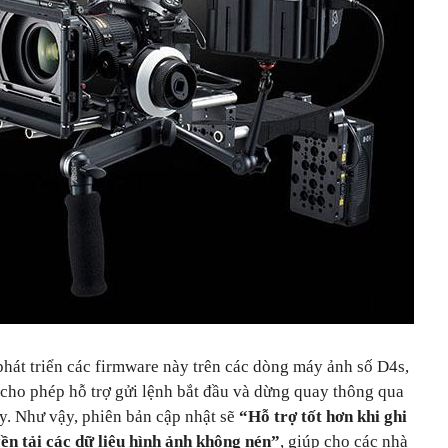
phát triển các firmware này trên các dòng máy ảnh số D4s,
cho phép hỗ trợ gửi lệnh bắt đầu và dừng quay thông qua
. Như vậy, phiên bản cập nhật sẽ
“Hỗ trợ tốt hơn khi ghi
yền tải các dữ liệu hình ảnh không nén”
, giúp cho các nhà