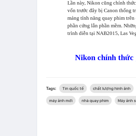
Lần này, Nikon cũng chính thức
vốn trước đây bị Canon thống trị
mảng tính năng quay phim trên 
phần cứng lẫn phần mềm. Những
trình diễn tại NAB2015, Las Ve
Nikon chính thức
Tin quốc tế
chất lượng hình ảnh
Tags:
máy ảnh mới
nhà quay phim
Máy ảnh 