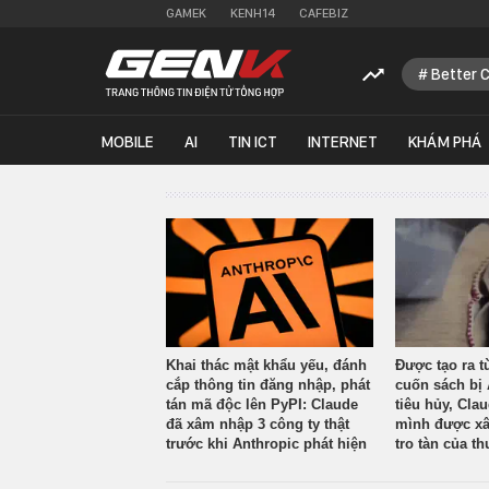
GAMEK
KENH14
CAFEBIZ
Better 
MOBILE
AI
TIN ICT
INTERNET
KHÁM PHÁ
Khai thác mật khẩu yếu, đánh
Được tạo ra t
cắp thông tin đăng nhập, phát
cuốn sách bị 
tán mã độc lên PyPI: Claude
tiêu hủy, Cla
đã xâm nhập 3 công ty thật
mình được xâ
trước khi Anthropic phát hiện
tro tàn của th