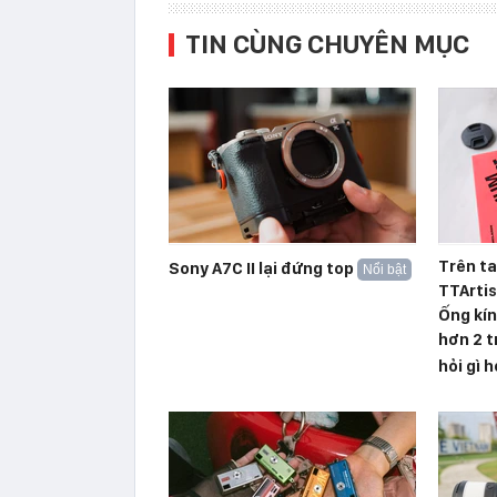
TIN CÙNG CHUYÊN MỤC
Trên ta
Sony A7C II lại đứng top
Nổi bật
TTArti
Ống kín
hơn 2 t
hỏi gì 