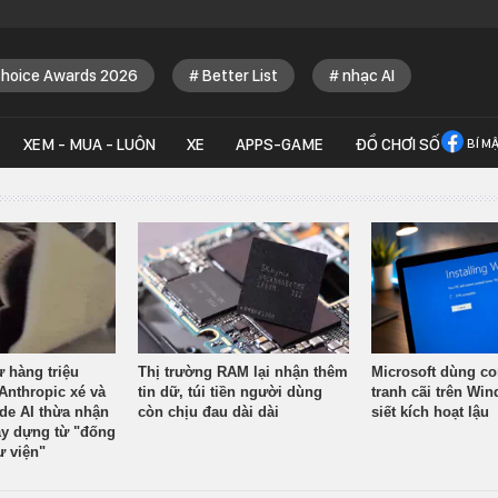
Choice Awards 2026
Better List
nhạc AI
XEM - MUA - LUÔN
XE
APPS-GAME
ĐỒ CHƠI SỐ
BÍ M
ừ hàng triệu
Thị trường RAM lại nhận thêm
Microsoft dùng co
Anthropic xé và
tin dữ, túi tiền người dùng
tranh cãi trên Wi
ude AI thừa nhận
còn chịu đau dài dài
siết kích hoạt lậu
y dựng từ "đống
ư viện"