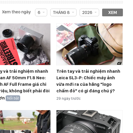
Xem theo ngày
6
THÁNG 8
2026
XEM
y và trải nghiệm nhanh
Trên tay và trải nghiệm nhanh
san AF 50mm F1.8 Neo:
Leica SL3-P: Chiếc máy ảnh
h AF Full Frame giá chỉ
vừa mới ra của hãng "logo
riệu, không biết phải đòi
chấm đỏ" có gì đáng chú ý?
hơn
Nổi bật
29 ngày trước