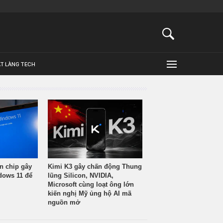
ẬT LÀNG TECH
n chip gây
Kimi K3 gây chấn động Thung
ndows 11 để
lũng Silicon, NVIDIA,
Microsoft cùng loạt ông lớn
kiến nghị Mỹ ủng hộ AI mã
nguồn mở