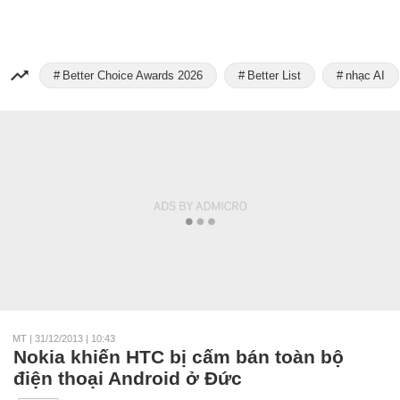
Better Choice Awards 2026
Better List
nhạc AI
MT
|
31/12/2013 | 10:43
Nokia khiến HTC bị cấm bán toàn bộ
điện thoại Android ở Đức