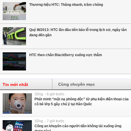
Thương hiệu HTC: Thăng nhanh, trầm chóng
Quý III/2013: HTC lần đầu tiên báo lỗ trong lịch sử, ngày tàn
đang đến gần
HTC theo chân BlackBerry xuống vực thẳm
Cùng chuyên mục
Tin mới nhất
Sống - 6 giờ trước
Phát minh “mặt nạ phòng độc” từ phụ kiện điện thoại của
cô bé lớp 5 gây chú ý tại Hàn Quốc
Sống - 7 giờ trước
Công an khuyến cáo người dân không tải xuống ứng
dụng này!