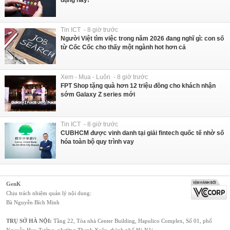
Tin ICT - 8 giờ trước
Người Việt tìm việc trong năm 2026 đang nghĩ gì: con số
từ Cốc Cốc cho thấy một ngành hot hơn cả
Xem - Mua - Luôn - 8 giờ trước
FPT Shop tặng quà hơn 12 triệu đồng cho khách nhận
sớm Galaxy Z series mới
Tin ICT - 8 giờ trước
CUBHCM được vinh danh tại giải fintech quốc tế nhờ số
hóa toàn bộ quy trình vay
GenK
Chịu trách nhiệm quản lý nội dung:
Bà Nguyễn Bích Minh
TRỤ SỞ HÀ NỘI:
Tầng 22, Tòa nhà Center Building, Hapulico Complex, Số 01, phố
Nguyễn Huy Tưởng, phường Thanh Xuân, thành phố Hà Nội