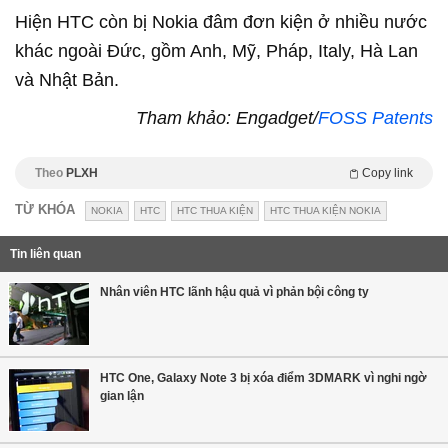
Hiện HTC còn bị Nokia đâm đơn kiện ở nhiều nước
khác ngoài Đức, gồm Anh, Mỹ, Pháp, Italy, Hà Lan
và Nhật Bản.
Tham khảo: Engadget/
FOSS Patents
Theo
PLXH
Copy link
TỪ KHÓA
NOKIA
HTC
HTC THUA KIỆN
HTC THUA KIỆN NOKIA
Tin liên quan
Nhân viên HTC lãnh hậu quả vì phản bội công ty
HTC One, Galaxy Note 3 bị xóa điểm 3DMARK vì nghi ngờ
gian lận