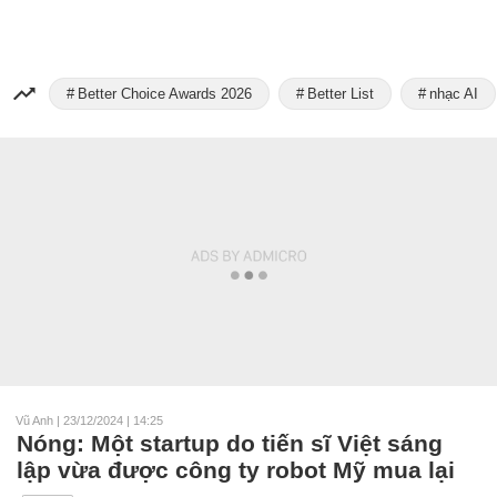
Better Choice Awards 2026
Better List
nhạc AI
Vũ Anh
|
23/12/2024 | 14:25
Nóng: Một startup do tiến sĩ Việt sáng
lập vừa được công ty robot Mỹ mua lại