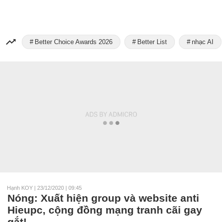
Better Choice Awards 2026
Better List
nhạc AI
Hạnh KOY
|
23/12/2020 | 09:45
Nóng: Xuất hiện group và website anti
Hieupc, cộng đồng mạng tranh cãi gay
gắt!