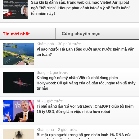
Sau khi bị đánh sập, trang web giả mạo Vietjet Air lại bất
ngờ "hồi sinh", Hieupc phát cảnh báo ẩn ý sẽ "triệt luôn"
tên miền này!
Cùng chuyên mục
Tin mới nhất
Khám phá - 30 phút trước
Vì sao người Hà Lan sống dưới mực nước biển mà vẫn
an toàn?
Sống - 1 giờ trước
Không ngờ có mỹ nhân Việt từ chối đóng phim
Hollywood: Cô gái vàng của cả dân tộc, nghe tên đã thấy
tự hào
AI - 1 giờ trước
Tỉ phú sáng lập 'cá voi' Strategy: ChatGPT giúp tôi kiếm
15 tỷ USD, đừng làm việc nhiều hơn robot
Khám phá - 2 giờ trước
Bí mật rợn người trong bộ gen nhân loại: 1% DNA của