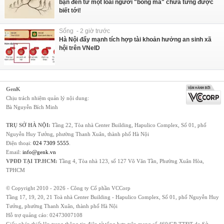
bạn đến từ một loài người "bóng ma" chưa từng được
biết tới!
Sống - 2 giờ trước
Hà Nội đẩy mạnh tích hợp tài khoản hưởng an sinh xã
hội trên VNeID
GenK
Chịu trách nhiệm quản lý nội dung:
Bà Nguyễn Bích Minh
TRỤ SỞ HÀ NỘI:
Tầng 22, Tòa nhà Center Building, Hapulico Complex, Số 01, phố
Nguyễn Huy Tưởng, phường Thanh Xuân, thành phố Hà Nội
Điện thoại:
024 7309 5555
.
Email:
info@genk.vn
VPĐD TẠI TP.HCM:
Tầng 4, Tòa nhà 123, số 127 Võ Văn Tần, Phường Xuân Hòa,
TPHCM
© Copyright 2010 - 2026 - Công ty Cổ phần VCCorp
Tầng 17, 19, 20, 21 Toà nhà Center Building - Hapulico Complex, Số 01, phố Nguyễn Huy
Tưởng, phường Thanh Xuân, thành phố Hà Nội
Hỗ trợ quảng cáo:
02473007108