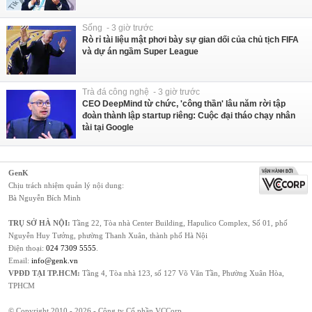
Sống - 3 giờ trước
Rò rỉ tài liệu mật phơi bày sự gian dối của chủ tịch FIFA
và dự án ngầm Super League
Trà đá công nghệ - 3 giờ trước
CEO DeepMind từ chức, 'công thần' lâu năm rời tập
đoàn thành lập startup riêng: Cuộc đại tháo chạy nhân
tài tại Google
GenK
Chịu trách nhiệm quản lý nội dung:
Bà Nguyễn Bích Minh
TRỤ SỞ HÀ NỘI:
Tầng 22, Tòa nhà Center Building, Hapulico Complex, Số 01, phố
Nguyễn Huy Tưởng, phường Thanh Xuân, thành phố Hà Nội
Điện thoại:
024 7309 5555
.
Email:
info@genk.vn
VPĐD TẠI TP.HCM:
Tầng 4, Tòa nhà 123, số 127 Võ Văn Tần, Phường Xuân Hòa,
TPHCM
© Copyright 2010 - 2026 - Công ty Cổ phần VCCorp