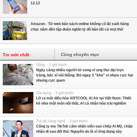
12.12
Amazon - Từ web bán sách online không có lãi suốt hàng
chục năm đến tập đoàn nghìn tỷ đô bán tất cả mọi thứ
Cùng chuyên mục
Tin mới nhất
Sống - 2 giờ trước
Ngày càng nhiều người tử vong vì ung thư đại trực
tràng, bác sĩ nói thẳng: Bỏ ngay 3 "kho" vi nhựa cực hại
nhưng cực quen
Gia dụng - 3 giờ trước
LG ra mắt điều hòa ARTCOOL AI Air tại Việt Nam: Thiết
kế như một món nội thất, AI cá nhân hóa trải nghiệm
Trà đá công nghệ - 3 giờ trước
Công ty mẹ TikTok cấm nhân viên sao chép AI Mỹ, chấp
nhận đi sau đối thủ: Nguyên do là vì ứng dụng này