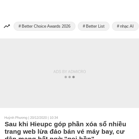
Better Choice Awards 2026
Better List
nhạc AI
Huỳnh Phương
|
20/12/2020 | 10:34
Sau khi Hieupc góp phần xóa sổ nhiều
trang web lừa đảo bán vé máy bay, cư
dân mạng bất ngờ "gọi hồn"