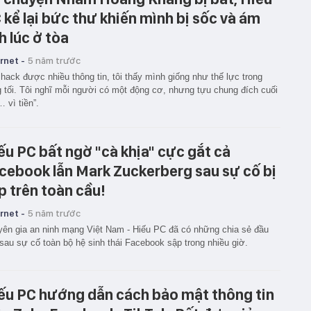
 kể lại bức thư khiến mình bị sốc và ám
h lúc ở tòa
rnet -
5 năm trước
 hack được nhiều thông tin, tôi thấy mình giống như thế lực trong
 tối. Tôi nghĩ mỗi người có một động cơ, nhưng tựu chung đích cuối
 vì tiền”.
ếu PC bất ngờ "cà khịa" cực gắt cả
cebook lẫn Mark Zuckerberg sau sự cố bị
p trên toàn cầu!
rnet -
5 năm trước
ên gia an ninh mạng Việt Nam - Hiếu PC đã có những chia sẻ đầu
 sau sự cố toàn bộ hệ sinh thái Facebook sập trong nhiều giờ.
ếu PC hướng dẫn cách bảo mật thông tin