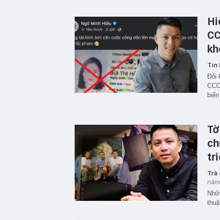
Hi
CC
kh
Tin 
Đôi 
CCCD
biến
Tờ
ch
tr
Trà
năm
Nhữn
thuậ