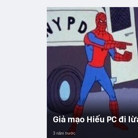
Giả mạo Hiếu PC đi lừa
3 năm trước