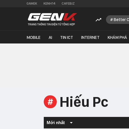
GAMEK
KENH14
CAFEBIZ
Better 
MOBILE
AI
TIN ICT
INTERNET
KHÁM PHÁ
Hiếu Pc
#
Mới nhất