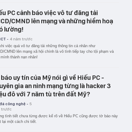
ếu PC cảnh báo việc vô tư đăng tải
CD/CMND lên mạng và những hiểm hoạ
ó lường!
ICT -
4 năm trước
khi việc quá vô tư đăng tải những thông tin cá nhân như
/CMND lên mạng xã hội chính là vô tình tiếp tay cho tội phạm và
 mình thành nạn nhân!
 báo uy tín của Mỹ nói gì về Hiếu PC -
uyên gia an ninh mạng từng là hacker 3
iệu đô với 7 năm tù trên đất Mỹ?
 đá công nghệ -
5
 trước
g tình tiết chưa từng được kể rõ về Hiếu PC cũng được tờ báo này
t lại một cách chi tiết.