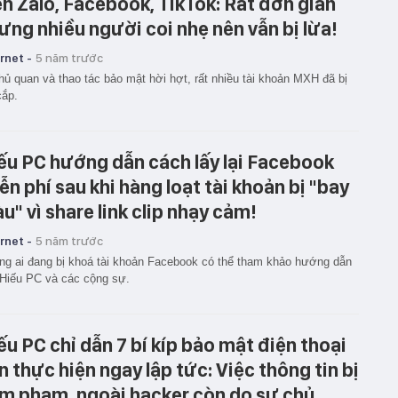
ên Zalo, Facebook, TikTok: Rất đơn giản
ưng nhiều người coi nhẹ nên vẫn bị lừa!
rnet -
5 năm trước
hủ quan và thao tác bảo mật hời hợt, rất nhiều tài khoản MXH đã bị
cắp.
ếu PC hướng dẫn cách lấy lại Facebook
ễn phí sau khi hàng loạt tài khoản bị "bay
u" vì share link clip nhạy cảm!
rnet -
5 năm trước
g ai đang bị khoá tài khoản Facebook có thể tham khảo hướng dẫn
Hiếu PC và các cộng sự.
ếu PC chỉ dẫn 7 bí kíp bảo mật điện thoại
n thực hiện ngay lập tức: Việc thông tin bị
m phạm, ngoài hacker còn do sự chủ