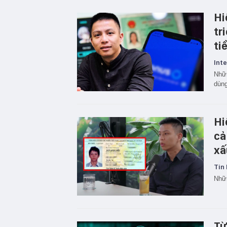
Hi
tr
ti
Inte
Nhữn
dùng
Hi
cả
xấ
Tin 
Nhữn
Từ