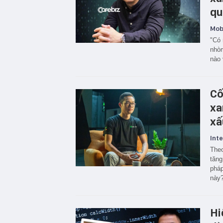
qu
Mobi
"Có 
nhòm
nào 
Cố
xa
xấ
Inte
Theo
tăng
pháp
này
Hi