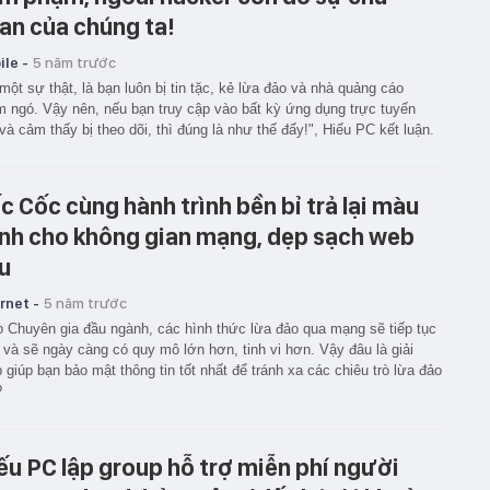
an của chúng ta!
le -
5 năm trước
một sự thật, là bạn luôn bị tin tặc, kẻ lừa đảo và nhà quảng cáo
 ngó. Vậy nên, nếu bạn truy cập vào bất kỳ ứng dụng trực tuyến
và cảm thấy bị theo dõi, thì đúng là như thế đấy!", Hiếu PC kết luận.
c Cốc cùng hành trình bền bỉ trả lại màu
nh cho không gian mạng, dẹp sạch web
u
rnet -
5 năm trước
 Chuyên gia đầu ngành, các hình thức lừa đảo qua mạng sẽ tiếp tục
 và sẽ ngày càng có quy mô lớn hơn, tinh vi hơn. Vậy đâu là giải
 giúp bạn bảo mật thông tin tốt nhất để tránh xa các chiêu trò lừa đảo
?
ếu PC lập group hỗ trợ miễn phí người