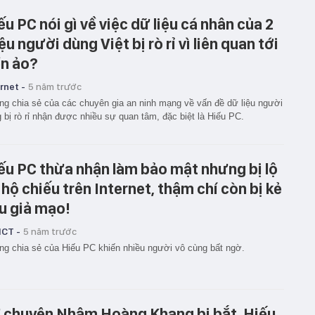
ếu PC nói gì về việc dữ liệu cá nhân của 2
iệu người dùng Việt bị rò rỉ vì liên quan tới
ền ảo?
rnet -
5 năm trước
g chia sẻ của các chuyên gia an ninh mạng về vấn đề dữ liệu người
 bị rò rỉ nhận được nhiều sự quan tâm, đặc biệt là Hiếu PC.
ếu PC thừa nhận làm bảo mật nhưng bị lộ
 hộ chiếu trên Internet, thậm chí còn bị kẻ
u giả mạo!
ICT -
5 năm trước
g chia sẻ của Hiếu PC khiến nhiều người vô cùng bất ngờ.
 chuyện Nhâm Hoàng Khang bị bắt, Hiếu