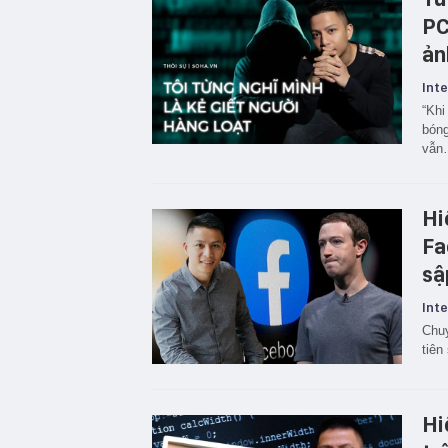
PC
ản
Inte
“Khi
bóng
vẫn…
Hi
Fa
sậ
Inte
Chuy
tiên
Hi