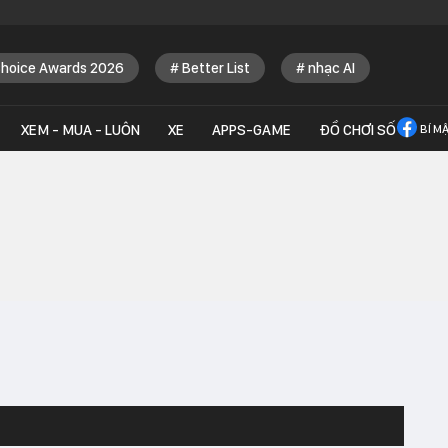
Choice Awards 2026
Better List
nhạc AI
XEM - MUA - LUÔN
XE
APPS-GAME
ĐỒ CHƠI SỐ
BÍ M