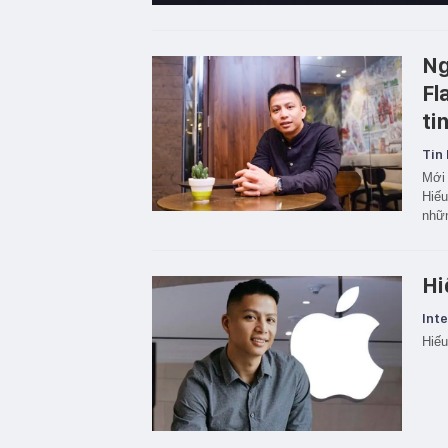
Ng
Fl
ti
Tin 
Mới 
Hiếu
nhữn
Hi
Inte
Hiếu