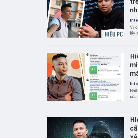
tr
nh
Inte
Vì c
lấy 
Hi
mi
mà
Inte
Nhữn
của 
Hi
cầ
xâ