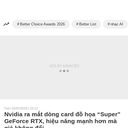
Better Choice Awards 2026
Better List
nhạc AI
Tvd
|
02/07/2019 | 22:12
Nvidia ra mắt dòng card đồ họa “Super”
GeForce RTX, hiệu năng mạnh hơn mà
giá không đổi