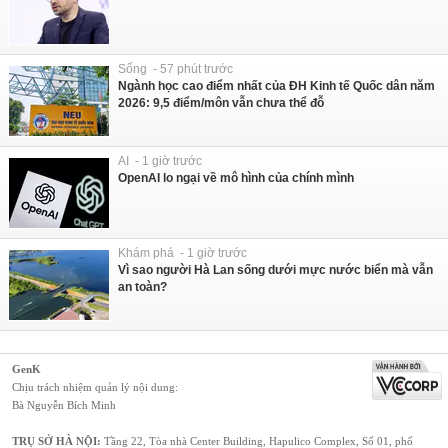
Sống - 57 phút trước
Ngành học cao điểm nhất của ĐH Kinh tế Quốc dân năm
2026: 9,5 điểm/môn vẫn chưa thể đỗ
AI - 1 giờ trước
OpenAI lo ngại về mô hình của chính mình
Khám phá - 1 giờ trước
Vì sao người Hà Lan sống dưới mực nước biển mà vẫn
an toàn?
GenK
Chịu trách nhiệm quản lý nội dung:
Bà Nguyễn Bích Minh
TRỤ SỞ HÀ NỘI:
Tầng 22, Tòa nhà Center Building, Hapulico Complex, Số 01, phố