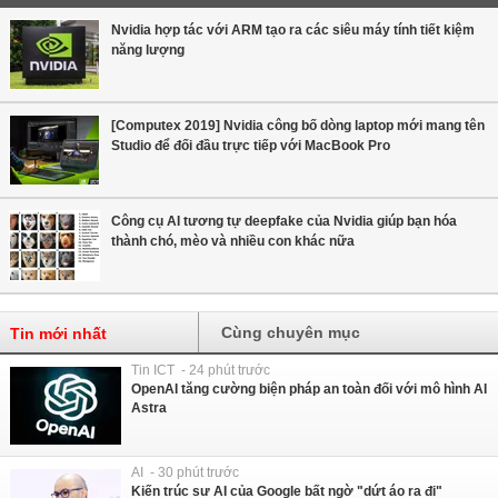
Nvidia hợp tác với ARM tạo ra các siêu máy tính tiết kiệm
năng lượng
[Computex 2019] Nvidia công bố dòng laptop mới mang tên
Studio để đối đầu trực tiếp với MacBook Pro
Công cụ AI tương tự deepfake của Nvidia giúp bạn hóa
thành chó, mèo và nhiều con khác nữa
Cùng chuyên mục
Tin mới nhất
Tin ICT - 24 phút trước
OpenAI tăng cường biện pháp an toàn đối với mô hình AI
Astra
AI - 30 phút trước
Kiến trúc sư AI của Google bất ngờ "dứt áo ra đi"