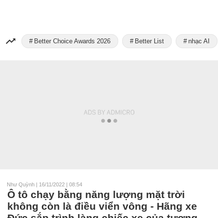
Better Choice Awards 2026
Better List
nhạc AI
Như Quỳnh
|
16/11/2022 | 08:54
Ô tô chạy bằng năng lượng mặt trời
không còn là điều viển vông - Hãng xe
Đức sắp trình làng chiếc xe của tương