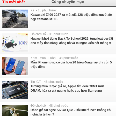
Cùng chuyên mục
Tin mới nhất
Xe - 15 phút trước
Kawasaki Z400 2027 ra mắt giá 128 triệu đồng quyết đè
bẹp Yamaha MT03
Đồ chơi số - 31 phút trước
Huawei khởi động Back To School 2026, tung loạt ưu đãi
cho máy tính bảng, đồng hồ và tai nghe đến hết tháng 9
Xem - Mua - Luôn - 38 phút trước
Mẫu iPhone từng có giá hơn 20 triệu đồng nay chỉ còn 5
triệu đồng
Tin ICT - 46 phút trước
Tưởng mua được giá rẻ, Apple tìm đến CXMT mua
DRAM, hóa ra giá ngang hoặc cao hơn Samsung
Đồ chơi số - 48 phút trước
Đánh giá tai nghe SIVGA Que - Đôi khi rẻ hơn không có
nghĩa là tệ hơn?