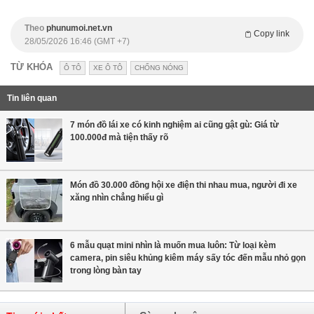
Theo
phunumoi.net.vn
Copy link
28/05/2026 16:46 (GMT +7)
TỪ KHÓA
Ô TÔ
XE Ô TÔ
CHỐNG NÓNG
Tin liên quan
7 món đồ lái xe có kinh nghiệm ai cũng gật gù: Giá từ
100.000đ mà tiện thấy rõ
Món đồ 30.000 đồng hội xe điện thi nhau mua, người đi xe
xăng nhìn chẳng hiểu gì
6 mẫu quạt mini nhìn là muốn mua luôn: Từ loại kèm
camera, pin siêu khủng kiêm máy sấy tóc đến mẫu nhỏ gọn
trong lòng bàn tay