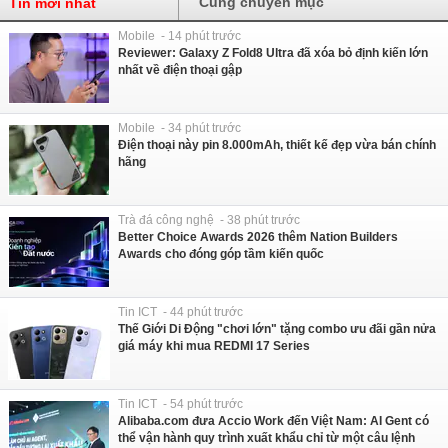
Cùng chuyên mục
Tin mới nhất
Mobile - 14 phút trước
Reviewer: Galaxy Z Fold8 Ultra đã xóa bỏ định kiến lớn
nhất về điện thoại gập
Mobile - 34 phút trước
Điện thoại này pin 8.000mAh, thiết kế đẹp vừa bán chính
hãng
Trà đá công nghệ - 38 phút trước
Better Choice Awards 2026 thêm Nation Builders
Awards cho đóng góp tầm kiến quốc
Tin ICT - 44 phút trước
Thế Giới Di Động "chơi lớn" tặng combo ưu đãi gần nửa
giá máy khi mua REDMI 17 Series
Tin ICT - 54 phút trước
Alibaba.com đưa Accio Work đến Việt Nam: AI Gent có
thể vận hành quy trình xuất khẩu chỉ từ một câu lệnh