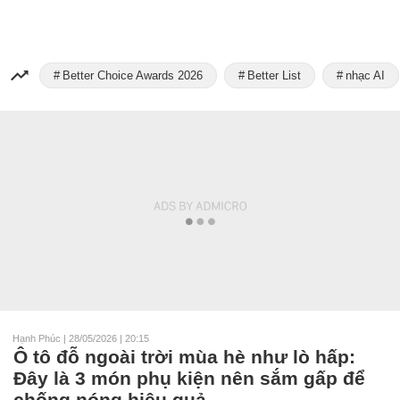
Better Choice Awards 2026
Better List
nhạc AI
Hạnh Phúc
|
28/05/2026 | 20:15
Ô tô đỗ ngoài trời mùa hè như lò hấp:
Đây là 3 món phụ kiện nên sắm gấp để
chống nóng hiệu quả