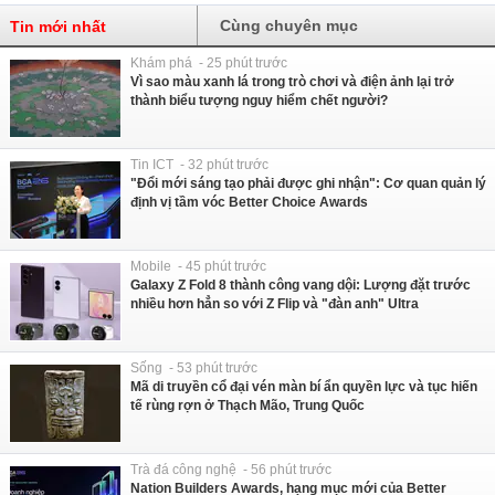
Cùng chuyên mục
Tin mới nhất
Khám phá - 25 phút trước
Vì sao màu xanh lá trong trò chơi và điện ảnh lại trở
thành biểu tượng nguy hiểm chết người?
Tin ICT - 32 phút trước
"Đổi mới sáng tạo phải được ghi nhận": Cơ quan quản lý
định vị tầm vóc Better Choice Awards
Mobile - 45 phút trước
Galaxy Z Fold 8 thành công vang dội: Lượng đặt trước
nhiều hơn hẳn so với Z Flip và "đàn anh" Ultra
Sống - 53 phút trước
Mã di truyền cổ đại vén màn bí ẩn quyền lực và tục hiến
tế rùng rợn ở Thạch Mão, Trung Quốc
Trà đá công nghệ - 56 phút trước
Nation Builders Awards, hạng mục mới của Better