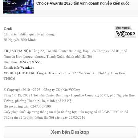
Choice Awards 2026 tôn vinh doanh nghiệp kiến quốc
GenK
Chịu trách nhiệm quản lý nội dung:
Bà Nguyễn Bích Minh
TRỤ SỞ HÀ NỘI:
Tầng 22, Tòa nhà Center Building, Hapulico Complex, Số 01, phố
Nguyễn Huy Tưởng, phường Thanh Xuân, thành phố Hà Nội
Điện thoại:
024 7309 5555
.
Email:
info@genk.vn
VPĐD TẠI TP.HCM:
Tầng 4, Tòa nhà 123, số 127 Võ Văn Tần, Phường Xuân Hòa,
TPHCM
© Copyright 2010 - 2026 - Công ty Cổ phần VCCorp
Tầng 17, 19, 20, 21 Toà nhà Center Building - Hapulico Complex, Số 01, phố Nguyễn Huy
Tưởng, phường Thanh Xuân, thành phố Hà Nội
Hỗ trợ quảng cáo:
02473007108
Giấy phép thiết lập trang thông tin điện tử tổng hợp trên mạng số 460/GP-TTĐT do Sở
Thông tin và Truyền thông Hà Nội cấp ngày 03/02/2016
Xem bản Desktop