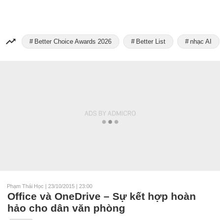
Better Choice Awards 2026
Better List
nhạc AI
Phạm Thái Học
|
23/10/2015 | 23:00
Office và OneDrive – Sự kết hợp hoàn
hảo cho dân văn phòng