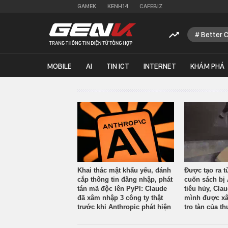
GAMEK
KENH14
CAFEBIZ
Better 
MOBILE
AI
TIN ICT
INTERNET
KHÁM PHÁ
Khai thác mật khẩu yếu, đánh
Được tạo ra t
cắp thông tin đăng nhập, phát
cuốn sách bị 
tán mã độc lên PyPI: Claude
tiêu hủy, Cla
đã xâm nhập 3 công ty thật
mình được xâ
trước khi Anthropic phát hiện
tro tàn của th