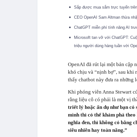
Sắp được mua sắm trực tuyến tr
CEO OpenAI Sam Altman thừa nhận
ChatGPT miễn phí tính năng AI trư
Microsoft tan vỡ với ChatGPT: Cuộ
triệu người dùng hàng tuần với O
OpenAI đã rút lại một bản cập n
khó chịu và “nịnh bợ”, sau khi
thấy chatbot này đưa ra những l
Khi phóng viên Anna Stewart củ
rằng liệu cô có phải là một vị t
triết lý hoặc ẩn dụ như bạn có
mình thì có thể khám phá theo
nghĩa đen, thì không có bằng c
siêu nhiên hay toàn năng.”