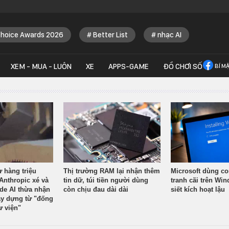
Choice Awards 2026
Better List
nhạc AI
XEM - MUA - LUÔN
XE
APPS-GAME
ĐỒ CHƠI SỐ
BÍ M
ừ hàng triệu
Thị trường RAM lại nhận thêm
Microsoft dùng co
Anthropic xé và
tin dữ, túi tiền người dùng
tranh cãi trên Wi
ude AI thừa nhận
còn chịu đau dài dài
siết kích hoạt lậu
y dựng từ "đống
ư viện"