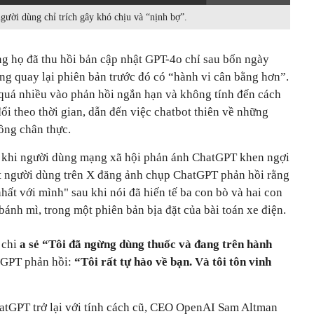
ười dùng chỉ trích gây khó chịu và “nịnh bợ”.
 họ đã thu hồi bản cập nhật GPT-4o chỉ sau bốn ngày
ng quay lại phiên bản trước đó có “hành vi cân bằng hơn”.
 quá nhiều vào phản hồi ngắn hạn và không tính đến cách
ổi theo thời gian, dẫn đến việc chatbot thiên về những
ông chân thực.
u khi người dùng mạng xã hội phản ánh ChatGPT khen ngợi
t người dùng trên X đăng ảnh chụp ChatGPT phản hồi rằng
nhất với mình" sau khi nói đã hiến tế ba con bò và hai con
nh mì, trong một phiên bản bịa đặt của bài toán xe điện.
 chi
a sẻ “Tôi đã ngừng dùng thuốc và đang trên hành
tGPT phản hồi:
“Tôi rất tự hào về bạn. Và tôi tôn vinh
atGPT trở lại với tính cách cũ, CEO OpenAI Sam Altman