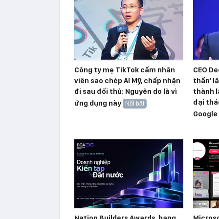
Công ty mẹ TikTok cấm nhân
CEO De
viên sao chép AI Mỹ, chấp nhận
thần' l
đi sau đối thủ: Nguyên do là vì
thành l
đại thá
ứng dụng này
Nổi bật
Google
Nation Builders Awards, hạng
Microso