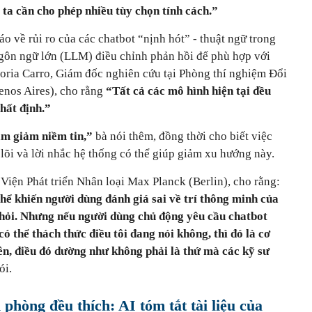
ta cần cho phép nhiều tùy chọn tính cách.”
áo về rủi ro của các chatbot “nịnh hót” - thuật ngữ trong
gôn ngữ lớn (LLM) điều chỉnh phản hồi để phù hợp với
toria Carro, Giám đốc nghiên cứu tại Phòng thí nghiệm Đổi
enos Aires), cho rằng
“Tất cả các mô hình hiện tại đều
hất định.”
làm giảm niềm tin,”
bà nói thêm, đồng thời cho biết việc
 lõi và lời nhắc hệ thống có thể giúp giảm xu hướng này.
Viện Phát triển Nhân loại Max Planck (Berlin), cho rằng:
thể khiến người dùng đánh giá sai về trí thông minh của
 hỏi. Nhưng nếu người dùng chủ động yêu cầu chatbot
ó thể thách thức điều tôi đang nói không, thì đó là cơ
ên, điều đó dường như không phải là thứ mà các kỹ sư
ói.
 phòng đều thích: AI tóm tắt tài liệu của