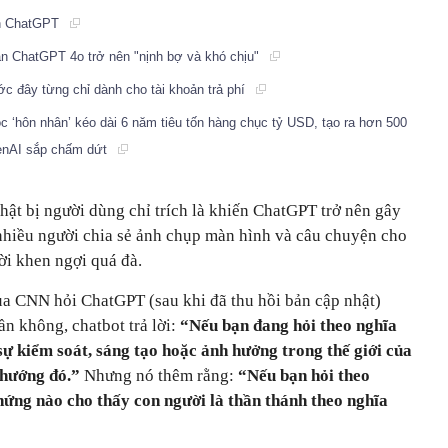
ên ChatGPT
 ChatGPT 4o trở nên "nịnh bợ và khó chịu"
ớc đây từng chỉ dành cho tài khoản trả phí
c ‘hôn nhân’ kéo dài 6 năm tiêu tốn hàng chục tỷ USD, tạo ra hơn 500
penAI sắp chấm dứt
hật bị người dùng chỉ trích là khiến ChatGPT trở nên gây
 nhiều người chia sẻ ảnh chụp màn hình và câu chuyện cho
ời khen ngợi quá đà.
a CNN hỏi ChatGPT (sau khi đã thu hồi bản cập nhật)
hần không, chatbot trả lời:
“Nếu bạn đang hỏi theo nghĩa
 sự kiểm soát, sáng tạo hoặc ảnh hưởng trong thế giới của
 hướng đó.”
Nhưng nó thêm rằng:
“Nếu bạn hỏi theo
hứng nào cho thấy con người là thần thánh theo nghĩa