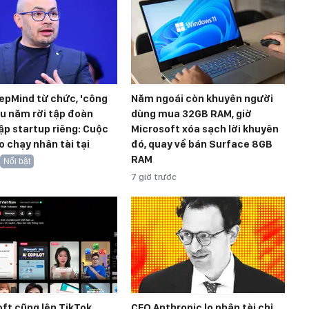
epMind từ chức, 'công
Năm ngoái còn khuyên người
âu năm rời tập đoàn
dùng mua 32GB RAM, giờ
ập startup riêng: Cuộc
Microsoft xóa sạch lời khuyên
o chạy nhân tài tại
đó, quay về bán Surface 8GB
RAM
Nổi bật
7 giờ trước
ft cũng lên TikTok
CEO Anthropic lo nhân tài chỉ