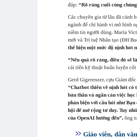
đáp:
“Rõ ràng cuối cùng chúng 
Các chuyên gia từ lâu đã cảnh b
ngành để chỉ hành vi mô hình n
niềm tin người dùng. María Vic
mới và Trí tuệ Nhân tạo (ĐH Bu
thể hiện một mức độ nịnh hót n
“Nếu quá rõ ràng, điều đó sẽ 
cải tiến kỹ thuật huấn luyện cốt
Gerd Gigerenzer, cựu Giám đốc 
“Chatbot thiên về nịnh hót có 
bản thân và ngăn cản việc học
phản biện với câu hỏi như Bạn c
hội để mở rộng tư duy. Tuy nhi
của OpenAI hướng đến”,
ông n
Giáo viên, dân văn