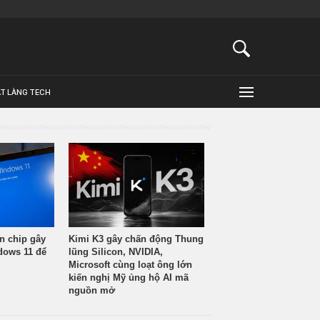
ẬT LÀNG TECH
n chip gây
Kimi K3 gây chấn động Thung
ndows 11 để
lũng Silicon, NVIDIA,
Microsoft cùng loạt ông lớn
kiến nghị Mỹ ủng hộ AI mã
nguồn mở