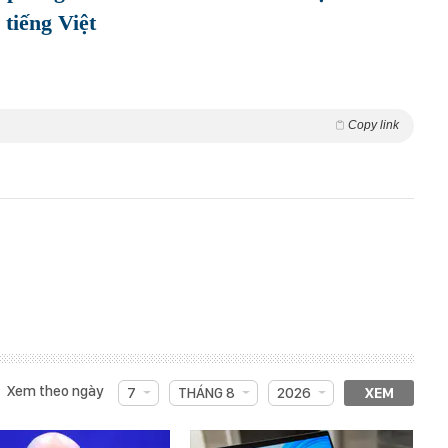
tiếng Việt
Copy link
Xem theo ngày
7
THÁNG 8
2026
XEM