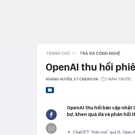
TRANG CHỦ
TRÀ ĐÁ CÔNG NGHỆ
›
OpenAI thu hồi phi
KHÁNH HUYỀN
, VTCNEWS.VN
1 NĂM TRƯỚC
OpenAI thu hồi bản cập nhật C
bợ, khen quá đà và phản hồi 
ChatGPT "thảo mai" quá lố, Open AI 