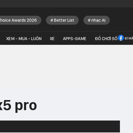
Choice Awards 2026
Better List
nhạc AI
XEM - MUA - LUÔN
XE
APPS-GAME
ĐỒ CHƠI SỐ
BÍ M
x5 pro