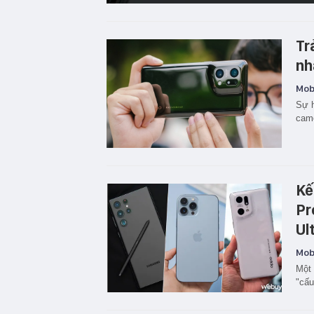
Tr
nh
Mobi
Sự h
came
Kế
Pr
Ul
Mobi
Một 
"cấu