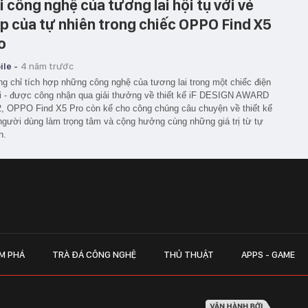
i công nghệ của tương lai hội tụ với vẻ
p của tự nhiên trong chiếc OPPO Find X5
o
le -
4 năm trước
g chỉ tích hợp những công nghệ của tương lai trong một chiếc điện
i - được công nhận qua giải thưởng về thiết kế iF DESIGN AWARD
, OPPO Find X5 Pro còn kể cho công chúng câu chuyện về thiết kế
người dùng làm trọng tâm và cộng hưởng cùng những giá trị từ tự
n.
M PHÁ
TRÀ ĐÁ CÔNG NGHỆ
THỦ THUẬT
APPS - GAME