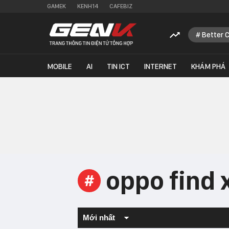
GAMEK
KENH14
CAFEBIZ
Better 
MOBILE
AI
TIN ICT
INTERNET
KHÁM PHÁ
oppo find 
#
Mới nhất