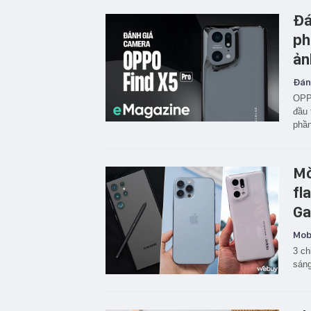
Đá
ph
ản
Đán
OPPO
đầu 
phầ
Mờ
fl
Ga
Mobi
3 ch
sáng