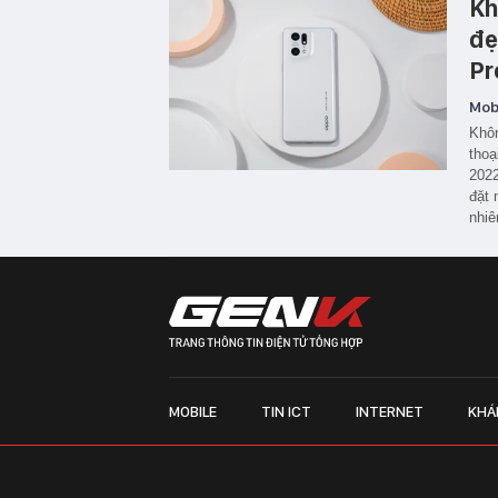
Kh
đẹ
Pr
Mobi
Khôn
thoạ
2022
đặt 
nhiê
MOBILE
TIN ICT
INTERNET
KHÁ