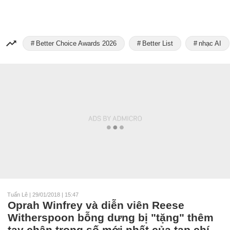
Better Choice Awards 2026
Better List
nhạc AI
Tuấn Lê
|
29/01/2018 | 15:47
Oprah Winfrey và diễn viên Reese
Witherspoon bỗng dưng bị "tặng" thêm
tay chân trong số mới nhất của tạp chí