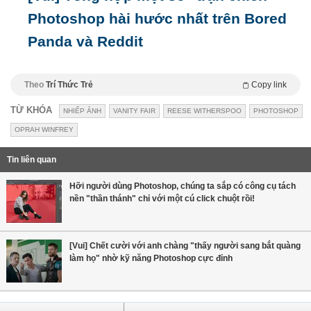
Photoshop hài hước nhất trên Bored
Panda và Reddit
Theo
Trí Thức Trẻ
Copy link
TỪ KHÓA
NHIẾP ẢNH
VANITY FAIR
REESE WITHERSPOO
PHOTOSHOP
OPRAH WINFREY
Tin liên quan
Hỡi người dùng Photoshop, chúng ta sắp có công cụ tách
nền "thần thánh" chỉ với một cú click chuột rồi!
[Vui] Chết cười với anh chàng "thấy người sang bắt quàng
làm họ" nhờ kỹ năng Photoshop cực đỉnh