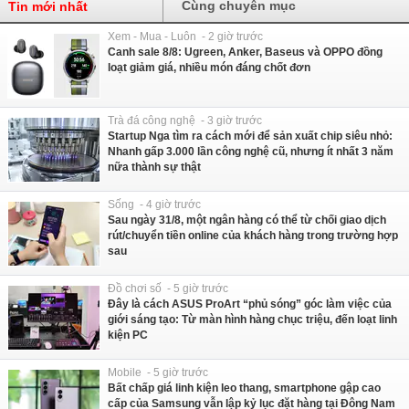
Cùng chuyên mục
Tin mới nhất
Xem - Mua - Luôn - 2 giờ trước
Canh sale 8/8: Ugreen, Anker, Baseus và OPPO đồng
loạt giảm giá, nhiều món đáng chốt đơn
Trà đá công nghệ - 3 giờ trước
Startup Nga tìm ra cách mới để sản xuất chip siêu nhỏ:
Nhanh gấp 3.000 lần công nghệ cũ, nhưng ít nhất 3 năm
nữa thành sự thật
Sống - 4 giờ trước
Sau ngày 31/8, một ngân hàng có thể từ chối giao dịch
rút/chuyển tiền online của khách hàng trong trường hợp
sau
Đồ chơi số - 5 giờ trước
Đây là cách ASUS ProArt “phủ sóng” góc làm việc của
giới sáng tạo: Từ màn hình hàng chục triệu, đến loạt linh
kiện PC
Mobile - 5 giờ trước
Bất chấp giá linh kiện leo thang, smartphone gập cao
cấp của Samsung vẫn lập kỷ lục đặt hàng tại Đông Nam