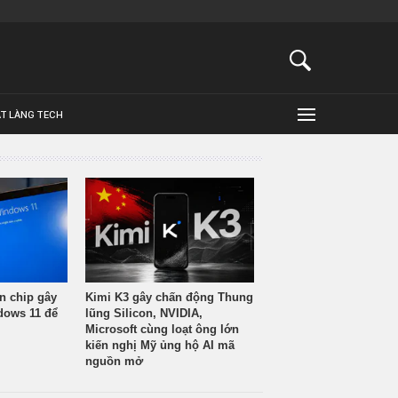
ẬT LÀNG TECH
n chip gây
Kimi K3 gây chấn động Thung
ndows 11 để
lũng Silicon, NVIDIA,
Microsoft cùng loạt ông lớn
kiến nghị Mỹ ủng hộ AI mã
nguồn mở