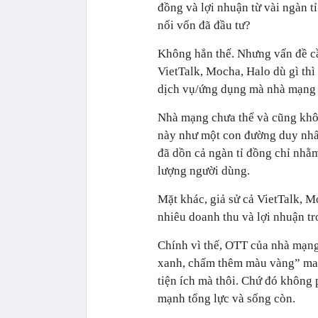
đồng và lợi nhuận từ vài ngàn t
nổi vốn đã đầu tư?
Không hẳn thế. Nhưng vấn đề cầ
VietTalk, Mocha, Halo dù gì thì
dịch vụ/ứng dụng mà nhà mạng 
Nhà mạng chưa thể và cũng khôn
này như một con đường duy nhấ
đã dồn cả ngàn tỉ đồng chỉ nhằm
lượng người dùng.
Mặt khác, giả sử cả VietTalk, 
nhiêu doanh thu và lợi nhuận t
Chính vì thế, OTT của nhà mạn
xanh, chấm thêm màu vàng” man
tiện ích mà thôi. Chứ đó không 
mạnh tổng lực và sống còn.