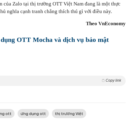
ơn của Zalo tại thị trường OTT Việt Nam đang là một thực
chủ nghĩa cạnh tranh chẳng thích thú gì với điều này.
Theo VnEconomy
g dụng OTT Mocha và dịch vụ bảo mật
Copy link
ờng ott
ứng dụng ott
thị trường Việt