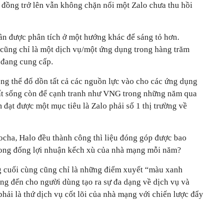
ỉ đồng trở lên vẫn không chặn nổi một Zalo chưa thu hồi
n được phân tích ở một hướng khác để sáng tỏ hơn.
 cũng chỉ là một dịch vụ/một ứng dụng trong hàng trăm
đang cung cấp.
g thể đổ dồn tất cả các nguồn lực vào cho các ứng dụng
t sống còn để cạnh tranh như VNG trong những năm qua
 đạt được một mục tiêu là Zalo phải số 1 thị trường về
Mocha, Halo đều thành công thì liệu đóng góp được bao
rong đống lợi nhuận kếch xù của nhà mạng mỗi năm?
g cuối cùng cũng chỉ là những điểm xuyết “màu xanh
g đến cho người dùng tạo ra sự đa dạng về dịch vụ và
phải là thứ dịch vụ cốt lõi của nhà mạng với chiến lược đẩy