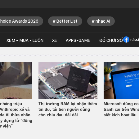
Choice Awards 2026
Better List
nhạc AI
XEM - MUA - LUÔN
XE
APPS-GAME
ĐỒ CHƠI SỐ
BÍ M
ừ hàng triệu
Thị trường RAM lại nhận thêm
Microsoft dùng co
Anthropic xé và
tin dữ, túi tiền người dùng
tranh cãi trên Wi
ude AI thừa nhận
còn chịu đau dài dài
siết kích hoạt lậu
y dựng từ "đống
ư viện"