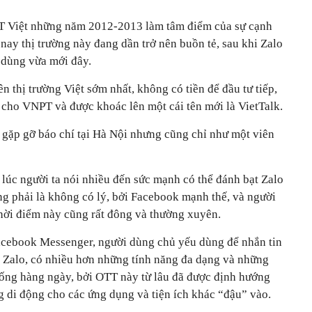
TT Việt những năm 2012-2013 làm tâm điểm của sự cạnh
nay thị trường này đang dần trở nên buồn tẻ, sau khi Zalo
 dùng vừa mới đây.
n thị trường Việt sớm nhất, không có tiền để đầu tư tiếp,
i cho VNPT và được khoác lên một cái tên mới là VietTalk.
 gặp gỡ báo chí tại Hà Nội nhưng cũng chỉ như một viên
lúc người ta nói nhiều đến sức mạnh có thể đánh bạt Zalo
g phải là không có lý, bởi Facebook mạnh thế, và người
hời điểm này cũng rất đông và thường xuyên.
acebook Messenger, người dùng chủ yếu dùng để nhắn tin
g Zalo, có nhiều hơn những tính năng đa dạng và những
i sống hàng ngày, bởi OTT này từ lâu đã được định hướng
ng di động cho các ứng dụng và tiện ích khác “đậu” vào.