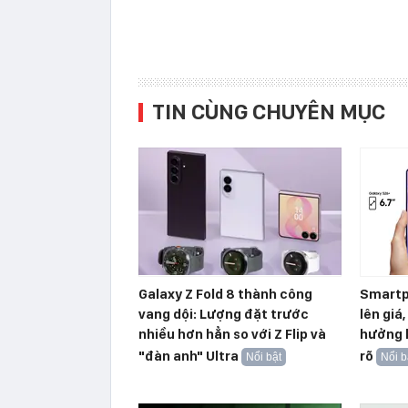
TIN CÙNG CHUYÊN MỤC
Galaxy Z Fold 8 thành công
Smartp
vang dội: Lượng đặt trước
lên giá
nhiều hơn hẳn so với Z Flip và
hưởng l
"đàn anh" Ultra
rõ
Nổi bật
Nổi b