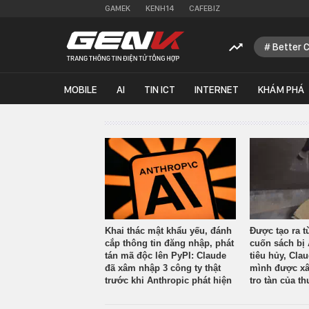
GAMEK
KENH14
CAFEBIZ
Better 
MOBILE
AI
TIN ICT
INTERNET
KHÁM PHÁ
Khai thác mật khẩu yếu, đánh
Được tạo ra t
cắp thông tin đăng nhập, phát
cuốn sách bị 
tán mã độc lên PyPI: Claude
tiêu hủy, Cla
đã xâm nhập 3 công ty thật
mình được xâ
trước khi Anthropic phát hiện
tro tàn của th