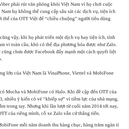
Viber phải rút văn phòng khỏi Việt Nam vì họ chơi cuộc
t Nam họ không thể cung cấp sâu sát các dịch vụ, tiện ích
ợi thế của OTT Việt để “chiều chuộng” người tiêu dùng
ng vậy, khi họ phát triển một dịch vụ hay tiện ích, tính
ạm vi toàn cầu, khó có thể địa phương hóa được như Zalo.
r cũng chưa được Facebook đẩy mạnh một cách quyết liệt
.
ng lớn của Việt Nam là VinaPhone, Viettel và MobiFone
l có Mocha và MobiFone có Halo. Khi đề cập đến OTT của
nhiều ý kiến có vẻ “khiếp sợ” vì tiềm lực của nhà mạng,
m trong tay. Nhưng khi lần lượt từ cuối năm 2014 tới nay,
TT của riêng mình, cỗ xe Zalo vẫn cứ thẳng tiến.
 MobiFone mỗi năm doanh thu hàng chục, hàng trăm ngàn tỉ