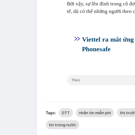
Bởi vậy, sự lên đỉnh trong cô đ
tế, dù có thể những người theo 
Viettel ra mắt ứn
Phonesafe
Theo
OTT
nhắn tin miễn phí
thị trư
Tags:
tin trong nước