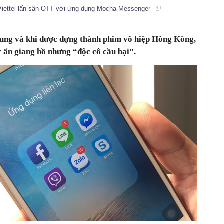
Viettel lấn sân OTT với ứng dụng Mocha Messenger
ung và khi được dựng thành phim võ hiệp Hồng Kông,
y ẩn giang hồ nhưng “độc cô cầu bại”.