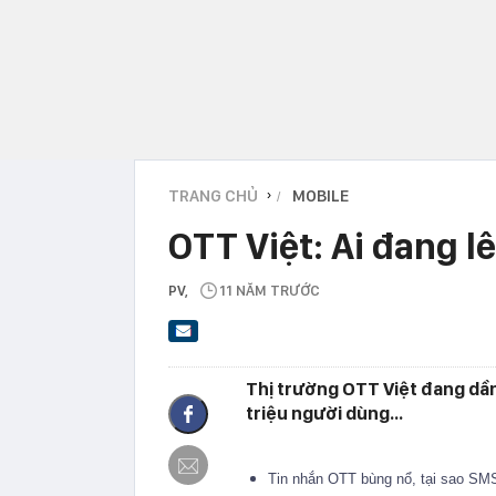
TRANG CHỦ
MOBILE
›
OTT Việt: Ai đang l
PV
,
11 NĂM TRƯỚC
Thị trường OTT Việt đang dần
triệu người dùng...
Tin nhắn OTT bùng nổ, tại sao SM