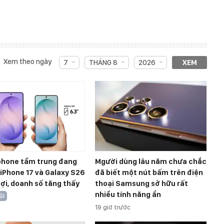
Xem theo ngày
7
THÁNG 8
2026
XEM
hone tầm trung đang
Mgười dùng lâu năm chưa chắc
, iPhone 17 và Galaxy S26
đã biết một nút bấm trên điện
ợi, doanh số tăng thấy
thoại Samsung sở hữu rất
nhiều tính năng ẩn
ật
19 giờ trước