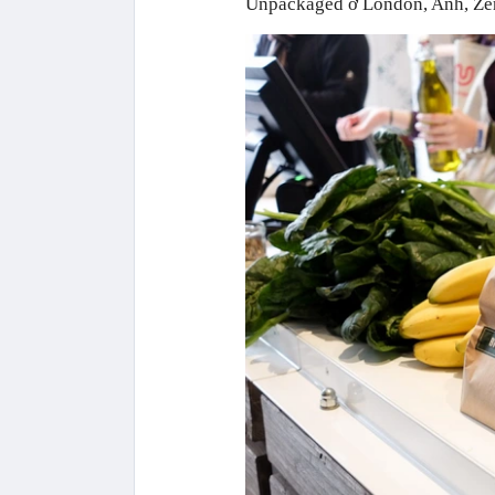
Unpackaged ở London, Anh, Zer