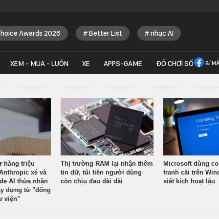
Choice Awards 2026
Better List
nhạc AI
XEM - MUA - LUÔN
XE
APPS-GAME
ĐỒ CHƠI SỐ
BÍ M
ừ hàng triệu
Thị trường RAM lại nhận thêm
Microsoft dùng co
Anthropic xé và
tin dữ, túi tiền người dùng
tranh cãi trên Wi
ude AI thừa nhận
còn chịu đau dài dài
siết kích hoạt lậu
y dựng từ "đống
ư viện"