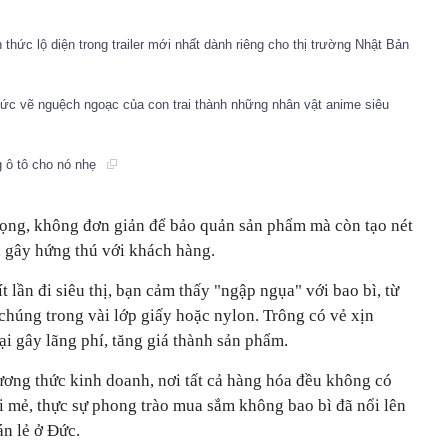
 thức lộ diện trong trailer mới nhất dành riêng cho thị trường Nhật Bản
 bức vẽ nguệch ngoạc của con trai thành những nhân vật anime siêu
g ô tô cho nó nhẹ
trọng, không đơn giản để bảo quản sản phẩm mà còn tạo nét
, gây hứng thú với khách hàng.
 lần đi siêu thị, bạn cảm thấy "ngập ngụa" với bao bì, từ
chúng trong vài lớp giấy hoặc nylon. Trông có vẻ xịn
i gây lãng phí, tăng giá thành sản phẩm.
ương thức kinh doanh, nơi tất cả hàng hóa đều không có
 mẻ, thực sự phong trào mua sắm không bao bì đã nổi lên
n lẻ ở Đức.