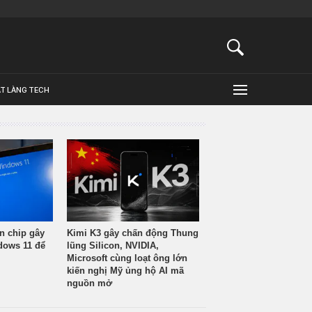
ẬT LÀNG TECH
n chip gây
Kimi K3 gây chấn động Thung
ndows 11 để
lũng Silicon, NVIDIA,
Microsoft cùng loạt ông lớn
kiến nghị Mỹ ủng hộ AI mã
nguồn mở