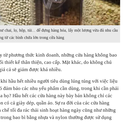
ư chai, lọ, hộp, túi... để đựng hàng hóa, lấy một lượng vừa đủ nhu cầu
ng từ các bình chứa lớn trong cửa hàng
ay từ phương thức kinh doanh, những cửa hàng không bao
ối thiết kế thân thiện, cao cấp. Mặt khác, do không chú
 giá cả sẽ giảm được khá nhiều.
g khi hầu hết nhiều người tiêu dùng lúng túng với việc liệu
ó đảm bảo các nhu yếu phẩm cần dùng, trong khi cần phải
ủa họ? Hầu hết các cửa hàng này bày bán không chỉ các
 có cả giày dép, quần áo. Sự ra đời của các cửa hàng
 chế tối đa rác thải sinh hoạt hàng ngày cũng như những
a trong bao bì bằng nhựa và nylon thường được sử dụng