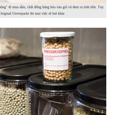
hông" đi mua sắm, chất đống hàng hóa vào giỏ và đem ra tính tiền. Tuy
Original Unverpackt thì mọi việc sẽ hơi khác