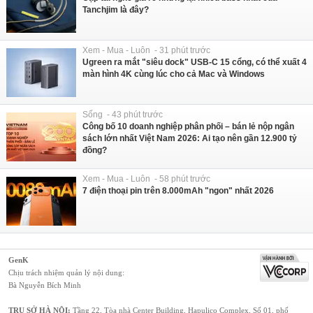
Tanchjim là đây?
Xem - Mua - Luôn - 31 phút trước
Ugreen ra mắt "siêu dock" USB-C 15 cổng, có thể xuất 4
màn hình 4K cùng lúc cho cả Mac và Windows
Sống - 43 phút trước
Công bố 10 doanh nghiệp phân phối – bán lẻ nộp ngân
sách lớn nhất Việt Nam 2026: Ai tạo nên gần 12.900 tỷ
đồng?
Xem - Mua - Luôn - 58 phút trước
7 điện thoại pin trên 8.000mAh "ngon" nhất 2026
GenK
Chịu trách nhiệm quản lý nội dung:
Bà Nguyễn Bích Minh
TRỤ SỞ HÀ NỘI:
Tầng 22, Tòa nhà Center Building, Hapulico Complex, Số 01, phố