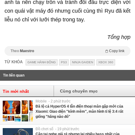
anh ta nên chạy trốn và tránh đối đầu trực diện với
con quái vật máy đó nhưng cuối cùng thì Ryu đã kết
liễu nó chỉ với lưỡi thép trong tay.
Tổng hợp
Theo
Maestro
Copy link
TỪ KHÓA
GAME HÀNH ĐỘNG
PS3
NINJA GAIDEN
XBOX 360
Tin liên quan
Cùng chuyên mục
Tin mới nhất
Mobile - 2 phút trước
Đã lộ cả HyperOS 4 lẫn điện thoại màn gập mới của
Xiaomi: Giao diện "kính mềm", màn hình tỉ lệ 3:4 rất
giống "hãng nào đó"
Đồ chơi số - 19 phút trước
Cặp tai nghe giá rẻ nhưng lại nhiều bass nhất của