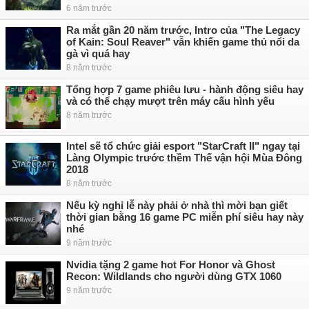
6 năm trước
Ra mắt gần 20 năm trước, Intro của "The Legacy
of Kain: Soul Reaver" vẫn khiến game thủ nổi da
gà vì quá hay
8 năm trước
Tổng hợp 7 game phiêu lưu - hành động siêu hay
và có thể chạy mượt trên máy cấu hình yếu
8 năm trước
Intel sẽ tổ chức giải esport "StarCraft II" ngay tại
Làng Olympic trước thềm Thế vận hội Mùa Đông
2018
8 năm trước
Nếu kỳ nghỉ lễ này phải ở nhà thì mời bạn giết
thời gian bằng 16 game PC miễn phí siêu hay này
nhé
9 năm trước
Nvidia tặng 2 game hot For Honor và Ghost
Recon: Wildlands cho người dùng GTX 1060
9 năm trước