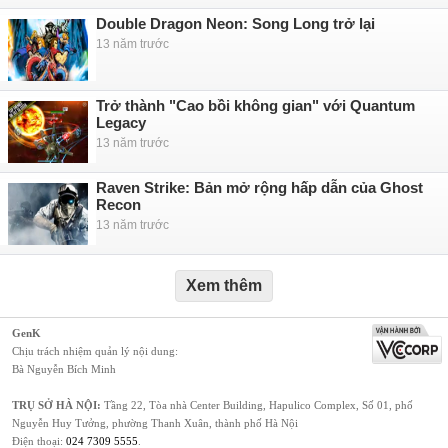
Double Dragon Neon: Song Long trở lại
13 năm trước
Trở thành "Cao bồi không gian" với Quantum
Legacy
13 năm trước
Raven Strike: Bản mở rộng hấp dẫn của Ghost
Recon
13 năm trước
Xem thêm
GenK
Chịu trách nhiệm quản lý nội dung:
Bà Nguyễn Bích Minh
TRỤ SỞ HÀ NỘI:
Tầng 22, Tòa nhà Center Building, Hapulico Complex, Số 01, phố
Nguyễn Huy Tưởng, phường Thanh Xuân, thành phố Hà Nội
Điện thoại:
024 7309 5555
.