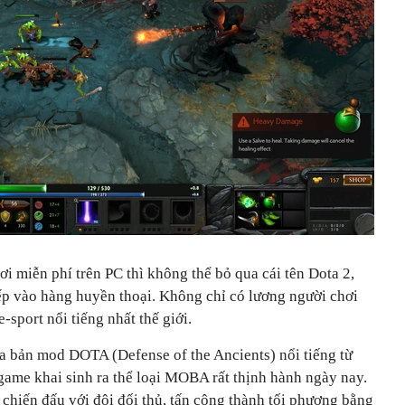
 miễn phí trên PC thì không thể bỏ qua cái tên Dota 2,
p vào hàng huyền thoại. Không chỉ có lương người chơi
-sport nổi tiếng nhất thế giới.
ủa bản mod DOTA (Defense of the Ancients) nổi tiếng từ
game khai sinh ra thể loại MOBA rất thịnh hành ngày nay.
chiến đấu với đội đối thủ, tấn công thành tối phương bằng