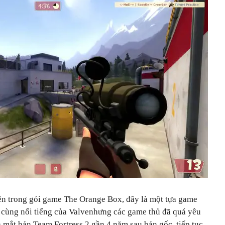
iện trong gói game The Orange Box, đây là một tựa game
ô cùng nổi tiếng của Valvenhưng các game thủ đã quá yêu
a mắt bản Team Fortress 2 gần 4 năm sau bản gốc, tiếp tục