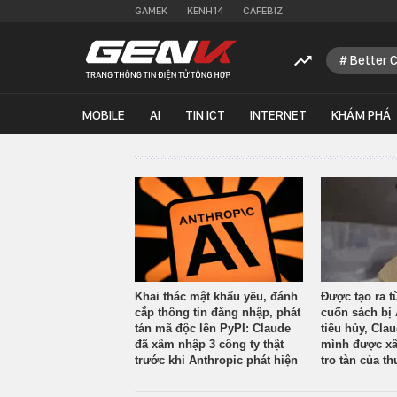
GAMEK
KENH14
CAFEBIZ
Better 
MOBILE
AI
TIN ICT
INTERNET
KHÁM PHÁ
Khai thác mật khẩu yếu, đánh
Được tạo ra t
cắp thông tin đăng nhập, phát
cuốn sách bị 
tán mã độc lên PyPI: Claude
tiêu hủy, Cla
đã xâm nhập 3 công ty thật
mình được xâ
trước khi Anthropic phát hiện
tro tàn của th