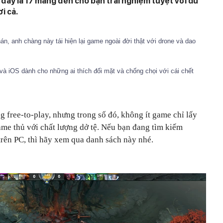
g đây là 17 mang đến cho bạn trải nghiệm tuyệt vời dù
i cả.
hán, anh chàng này tái hiện lại game ngoài đời thật với drone và dao
và iOS dành cho những ai thích đối mặt và chống chọi với cái chết
 free-to-play, nhưng trong số đó, không ít game chỉ lấy
ame thủ với chất lượng dở tệ. Nếu bạn đang tìm kiếm
rên PC, thì hãy xem qua danh sách này nhé.