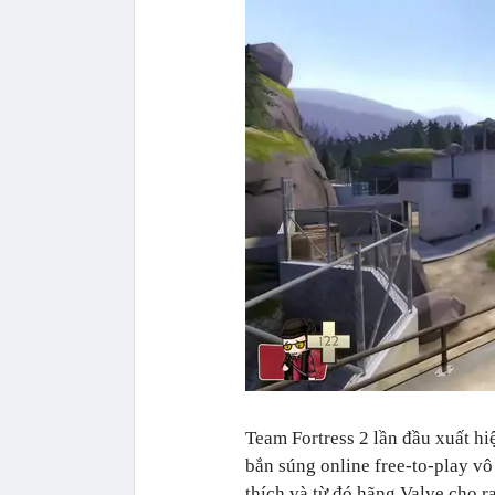
Team Fortress 2 lần đầu xuất h
bắn súng online free-to-play v
thích và từ đó hãng Valve cho r