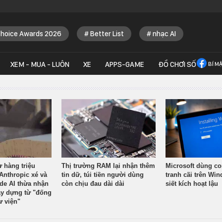
Choice Awards 2026
Better List
nhạc AI
XEM - MUA - LUÔN
XE
APPS-GAME
ĐỒ CHƠI SỐ
BÍ M
ừ hàng triệu
Thị trường RAM lại nhận thêm
Microsoft dùng co
Anthropic xé và
tin dữ, túi tiền người dùng
tranh cãi trên Wi
ude AI thừa nhận
còn chịu đau dài dài
siết kích hoạt lậu
y dựng từ "đống
ư viện"