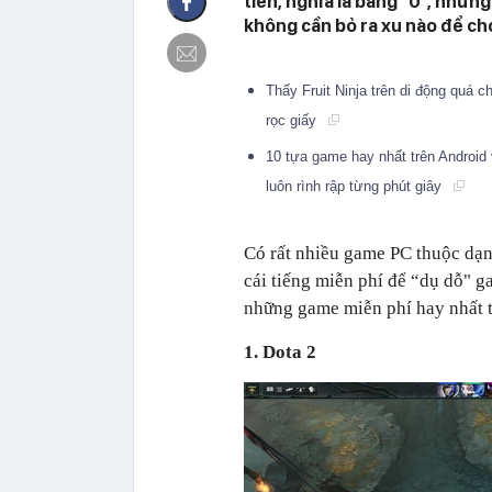
tiền, nghĩa là bằng "0", nhưn
không cần bỏ ra xu nào để chơ
Thấy Fruit Ninja trên di động quá c
rọc giấy
10 tựa game hay nhất trên Android 
luôn rình rập từng phút giây
Có rất nhiều game PC thuộc dạng
cái tiếng miễn phí để “dụ dỗ" g
những game miễn phí hay nhất t
1. Dota 2