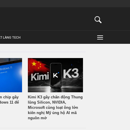
ẬT LÀNG TECH
n chip gây
Kimi K3 gây chấn động Thung
ndows 11 để
lũng Silicon, NVIDIA,
Microsoft cùng loạt ông lớn
kiến nghị Mỹ ủng hộ AI mã
nguồn mở