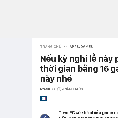
TRANG CHỦ
APPS/GAMES
›
Nếu kỳ nghỉ lễ này 
thời gian bằng 16 
này nhé
RYANKOG
9 NĂM TRƯỚC
Trên PC có khá nhiều game mi