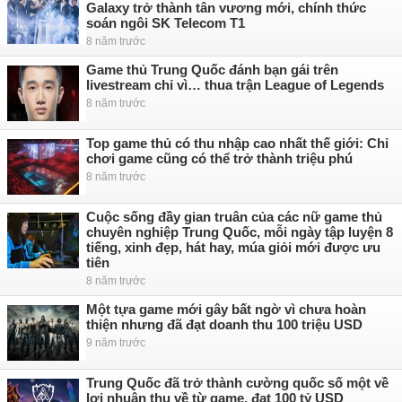
Galaxy trở thành tân vương mới, chính thức
soán ngôi SK Telecom T1
8 năm trước
Game thủ Trung Quốc đánh bạn gái trên
livestream chỉ vì… thua trận League of Legends
8 năm trước
Top game thủ có thu nhập cao nhất thế giới: Chỉ
chơi game cũng có thể trở thành triệu phú
8 năm trước
Cuộc sống đầy gian truân của các nữ game thủ
chuyên nghiệp Trung Quốc, mỗi ngày tập luyện 8
tiếng, xinh đẹp, hát hay, múa giỏi mới được ưu
tiên
8 năm trước
Một tựa game mới gây bất ngờ vì chưa hoàn
thiện nhưng đã đạt doanh thu 100 triệu USD
9 năm trước
Trung Quốc đã trở thành cường quốc số một về
lợi nhuận thu về từ game, đạt 100 tỷ USD