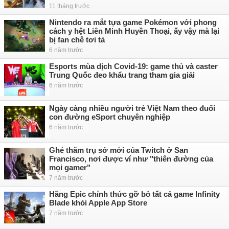
11 tháng trước
Nintendo ra mắt tựa game Pokémon với phong
cách y hệt Liên Minh Huyền Thoại, ấy vậy mà lại
bị fan chê tơi tả
6 năm trước
Esports mùa dịch Covid-19: game thủ và caster
Trung Quốc đeo khẩu trang tham gia giải
6 năm trước
Ngày càng nhiều người trẻ Việt Nam theo đuổi
con đường eSport chuyên nghiệp
6 năm trước
Ghé thăm trụ sở mới của Twitch ở San
Francisco, nơi được ví như "thiên đường của
mọi gamer"
7 năm trước
Hãng Epic chính thức gỡ bỏ tất cả game Infinity
Blade khỏi Apple App Store
7 năm trước