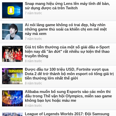
Snap mang hiệu ứng Lens lên máy tính để bàn,
sử dụng được cả trên Twitch
7 năm trước
Ai nói làng game không có trai đẹp, hãy nhìn
những game thủ soái ca khiến chị em mê mệt
này mà xem
7 năm trước
Giá trị tiền thưởng của một số giải đấu e-Sport
hiện nay đã "ăn đứt" rất nhiều sự kiện thể thao
truyền thống
8 năm trước
Được đầu tư 100 triệu USD, Fortnite vượt qua
Dota 2 để trở thành bộ môn esport có tổng giá trị
tiền thưởng lớn nhất thế giới
8 năm trước
Alibaba muốn bổ sung Esports vào các môn thi
đấu trong Thế vận hội Olympics, miễn sao game
không bạo lực hoặc máu me
8 năm trước
League of Legends Worlds 2017: Đội Samsung