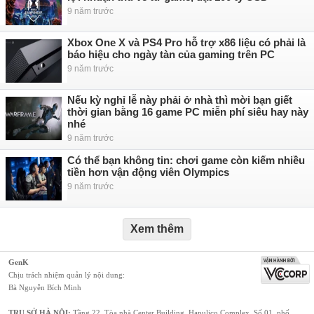
9 năm trước
Xbox One X và PS4 Pro hỗ trợ x86 liệu có phải là
báo hiệu cho ngày tàn của gaming trên PC
9 năm trước
Nếu kỳ nghỉ lễ này phải ở nhà thì mời bạn giết
thời gian bằng 16 game PC miễn phí siêu hay này
nhé
9 năm trước
Có thể bạn không tin: chơi game còn kiếm nhiều
tiền hơn vận động viên Olympics
9 năm trước
Xem thêm
GenK
Chịu trách nhiệm quản lý nội dung:
Bà Nguyễn Bích Minh
TRỤ SỞ HÀ NỘI:
Tầng 22, Tòa nhà Center Building, Hapulico Complex, Số 01, phố