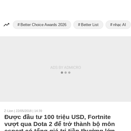
Better Choice Awards 2026
Better List
nhạc AI
Z-Lion
|
22/05/2018 | 14:39
Được đầu tư 100 triệu USD, Fortnite
vượt qua Dota 2 để trở thành bộ môn
esport có tổng giá trị tiền thưởng lớn