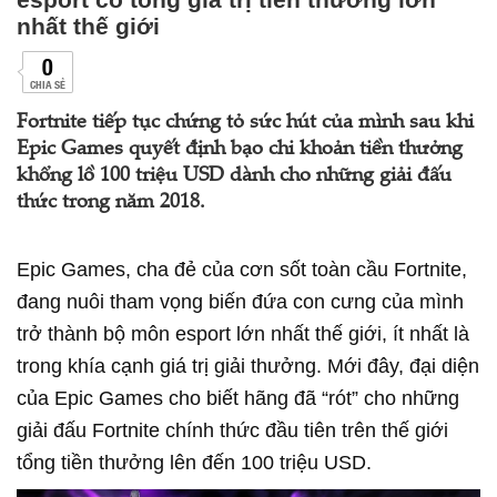
nhất thế giới
0
CHIA SẺ
Fortnite tiếp tục chứng tỏ sức hút của mình sau khi
Epic Games quyết định bạo chi khoản tiền thưởng
khổng lồ 100 triệu USD dành cho những giải đấu
thức trong năm 2018.
Epic Games, cha đẻ của cơn sốt toàn cầu Fortnite,
đang nuôi tham vọng biến đứa con cưng của mình
trở thành bộ môn esport lớn nhất thế giới, ít nhất là
trong khía cạnh giá trị giải thưởng. Mới đây, đại diện
của Epic Games cho biết hãng đã “rót” cho những
giải đấu Fortnite chính thức đầu tiên trên thế giới
tổng tiền thưởng lên đến 100 triệu USD.