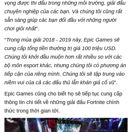
vọng được thi đấu trong những môi trường, giải đấu
chuyên nghiệp của các bạn. Và chúng tôi cũng rất
sẵn sàng giúp các bạn đối đầu với những người
chơi giỏi nhất
”.
“
Trong mùa giải 2018 - 2019 này, Epic Games sẽ
cung cấp tổng tiền thưởng trị giá 100 triệu USD.
Chúng tôi khởi đầu muộn hơn rất nhiều so với các
bộ môn esport khác, nhưng chúng tôi có phương án
tiếp cận của riêng mình. Chúng tôi sẽ tập trung vào
niềm vui của cả các đấu thủ lẫn khán giả cổ vũ
”.
Epic Games cũng cho biết họ sẽ tiếp tục cung cấp
thông tin chi tiết về những giải đấu Fortnite chính
thức trong thời gian tới.