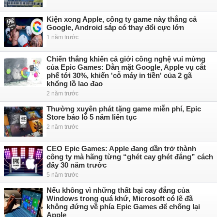
Kiện xong Apple, công ty game này thắng cả
Google, Android sắp có thay đổi cực lớn
1 năm trước
Chiến thắng khiến cả giới công nghệ vui mừng
của Epic Games: Dằn mặt Google, Apple vụ cắt
phế tới 30%, khiến 'cỗ máy in tiền' của 2 gã
khổng lồ lao đao
2 năm trước
Thường xuyên phát tặng game miễn phí, Epic
Store báo lỗ 5 năm liên tục
2 năm trước
CEO Epic Games: Apple đang dần trở thành
công ty mà hãng từng “ghét cay ghét đắng” cách
đây 30 năm trước
5 năm trước
Nếu không vì những thất bại cay đắng của
Windows trong quá khứ, Microsoft có lẽ đã
không đứng về phía Epic Games để chống lại
Apple