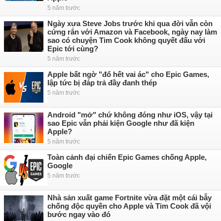
5 năm trước
Ngày xưa Steve Jobs trước khi qua đời vẫn còn
cứng rắn với Amazon và Facebook, ngày nay làm
sao có chuyện Tim Cook không quyết đấu với
Epic tới cùng?
5 năm trước
Apple bất ngờ "đổ hết vai ác" cho Epic Games,
lập tức bị đáp trả đầy đanh thép
5 năm trước
Android "mở" chứ không đóng như iOS, vậy tại
sao Epic vẫn phải kiện Google như đã kiện
Apple?
5 năm trước
Toàn cảnh đại chiến Epic Games chống Apple,
Google
5 năm trước
Nhà sản xuất game Fortnite vừa đặt một cái bẫy
chống độc quyền cho Apple và Tim Cook đã vội
bước ngay vào đó