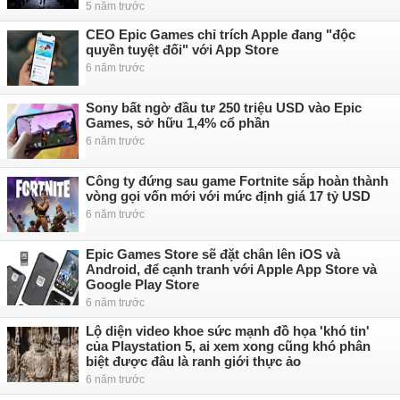
5 năm trước
CEO Epic Games chỉ trích Apple đang "độc
quyền tuyệt đối" với App Store
6 năm trước
Sony bất ngờ đầu tư 250 triệu USD vào Epic
Games, sở hữu 1,4% cổ phần
6 năm trước
Công ty đứng sau game Fortnite sắp hoàn thành
vòng gọi vốn mới với mức định giá 17 tỷ USD
6 năm trước
Epic Games Store sẽ đặt chân lên iOS và
Android, để cạnh tranh với Apple App Store và
Google Play Store
6 năm trước
Lộ diện video khoe sức mạnh đồ họa 'khó tin'
của Playstation 5, ai xem xong cũng khó phân
biệt được đâu là ranh giới thực ảo
6 năm trước