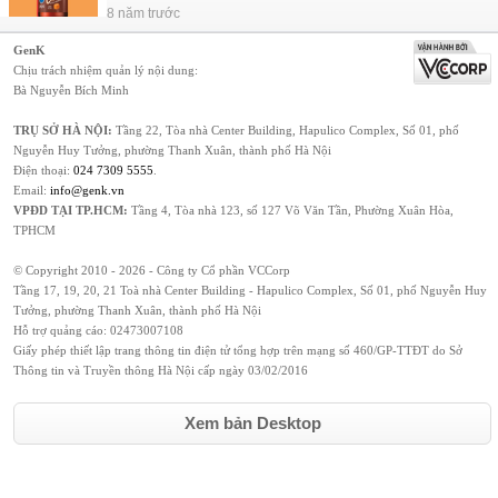
8 năm trước
GenK
Chịu trách nhiệm quản lý nội dung:
Bà Nguyễn Bích Minh
TRỤ SỞ HÀ NỘI:
Tầng 22, Tòa nhà Center Building, Hapulico Complex, Số 01, phố
Nguyễn Huy Tưởng, phường Thanh Xuân, thành phố Hà Nội
Điện thoại:
024 7309 5555
.
Email:
info@genk.vn
VPĐD TẠI TP.HCM:
Tầng 4, Tòa nhà 123, số 127 Võ Văn Tần, Phường Xuân Hòa,
TPHCM
© Copyright 2010 - 2026 - Công ty Cổ phần VCCorp
Tầng 17, 19, 20, 21 Toà nhà Center Building - Hapulico Complex, Số 01, phố Nguyễn Huy
Tưởng, phường Thanh Xuân, thành phố Hà Nội
Hỗ trợ quảng cáo:
02473007108
Giấy phép thiết lập trang thông tin điện tử tổng hợp trên mạng số 460/GP-TTĐT do Sở
Thông tin và Truyền thông Hà Nội cấp ngày 03/02/2016
Xem bản Desktop