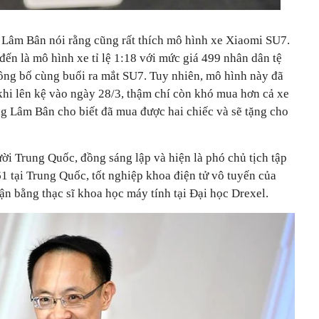
 Lâm Bân nói rằng cũng rất thích mô hình xe Xiaomi SU7.
ến là mô hình xe tỉ lệ 1:18 với mức giá 499 nhân dân tệ
công bố cùng buổi ra mắt SU7. Tuy nhiên, mô hình này đã
 khi lên kệ vào ngày 28/3, thậm chí còn khó mua hơn cả xe
ng Lâm Bân cho biết đã mua được hai chiếc và sẽ tặng cho
i Trung Quốc, đồng sáng lập và hiện là phó chủ tịch tập
 tại Trung Quốc, tốt nghiệp khoa điện tử vô tuyến của
n bằng thạc sĩ khoa học máy tính tại Đại học Drexel.