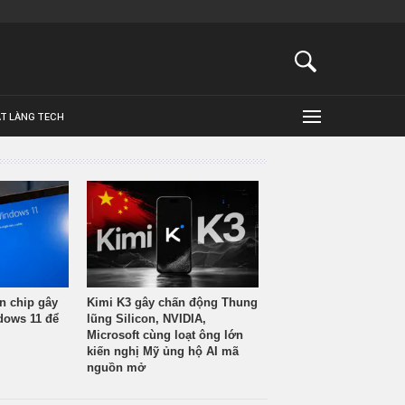
ẬT LÀNG TECH
n chip gây
Kimi K3 gây chấn động Thung
ndows 11 để
lũng Silicon, NVIDIA,
Microsoft cùng loạt ông lớn
kiến nghị Mỹ ủng hộ AI mã
nguồn mở