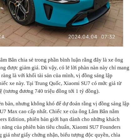
âm Bân chia sẻ trong phần bình luận rằng đây là xe ông
ông được giảm giá. Dù vậy, có lẽ lời phàn nàn này chỉ mang
õ ràng là với khối tài sản của mình, vị đồng sáng lập
hiếc xe này. Tại Trung Quốc, Xiaomi SU7 có mức giá từ
 (tương đương 740 triệu đồng tới 1 tỷ đồng).
iên bản, nhưng không khó để dự đoán rằng vị đồng sáng lập
SU7 Max cao cấp nhất. Chiếc xe của ông Lâm Bân nằm
ers Edition, phiên bản giới hạn dành cho những khách
h năng của phiên bản tiêu chuẩn, Xiaomi SU7 Founders
ng giá như giấy chứng nhận, biểu tượng độc quyền, chìa