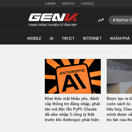
GAMEK
KENH14
CAFEBIZ
Better 
MOBILE
AI
TIN ICT
INTERNET
KHÁM PHÁ
Khai thác mật khẩu yếu, đánh
Được tạo ra t
cắp thông tin đăng nhập, phát
cuốn sách bị 
tán mã độc lên PyPI: Claude
tiêu hủy, Cla
đã xâm nhập 3 công ty thật
mình được xâ
trước khi Anthropic phát hiện
tro tàn của th