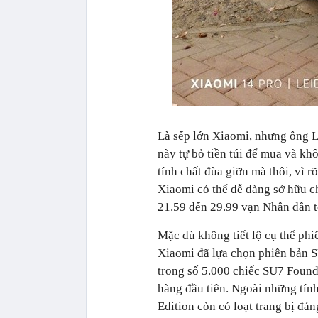
Là sếp lớn Xiaomi, nhưng ông L
này tự bỏ tiền túi để mua và kh
tính chất đùa giỡn mà thôi, vì r
Xiaomi có thể dễ dàng sở hữu c
21.59 đến 29.99 vạn Nhân dân tệ
Mặc dù không tiết lộ cụ thể ph
Xiaomi đã lựa chọn phiên bản 
trong số 5.000 chiếc SU7 Found
hàng đầu tiên. Ngoài những tín
Edition còn có loạt trang bị đá