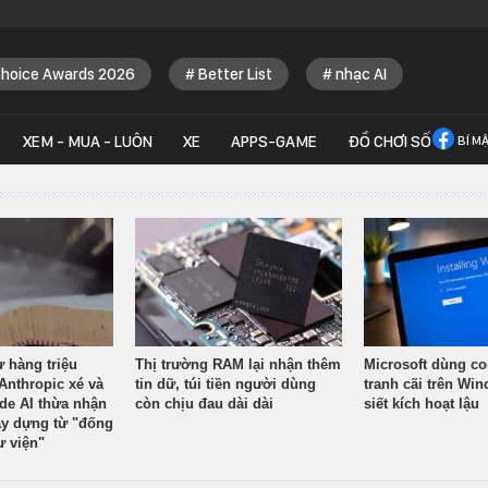
Choice Awards 2026
Better List
nhạc AI
XEM - MUA - LUÔN
XE
APPS-GAME
ĐỒ CHƠI SỐ
BÍ M
ừ hàng triệu
Thị trường RAM lại nhận thêm
Microsoft dùng co
Anthropic xé và
tin dữ, túi tiền người dùng
tranh cãi trên Wi
ude AI thừa nhận
còn chịu đau dài dài
siết kích hoạt lậu
y dựng từ "đống
ư viện"