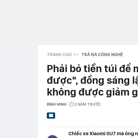
TRANG CHỦ
TRÀ ĐÁ CÔNG NGHỆ
›
Phải bỏ tiền túi để
được", đồng sáng lậ
không được giảm g
BÌNH MINH
2 NĂM TRƯỚC
Chiếc xe Xiaomi SU7 mà ông nà