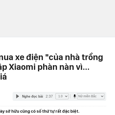
 mua xe điện "của nhà trồng
p Xiaomi phàn nàn vì...
iá
2:37
Nghe đọc bài
y sở hữu cũng có số thứ tự rất đặc biệt.