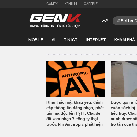
GAMEK
KENH14
CAFEBIZ
Better 
MOBILE
AI
TIN ICT
INTERNET
KHÁM PHÁ
Khai thác mật khẩu yếu, đánh
Được tạo ra t
cắp thông tin đăng nhập, phát
cuốn sách bị 
tán mã độc lên PyPI: Claude
tiêu hủy, Cla
đã xâm nhập 3 công ty thật
mình được xâ
trước khi Anthropic phát hiện
tro tàn của th