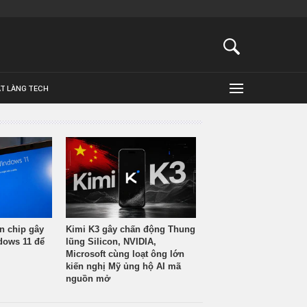
ẬT LÀNG TECH
n chip gây
Kimi K3 gây chấn động Thung
ndows 11 để
lũng Silicon, NVIDIA,
Microsoft cùng loạt ông lớn
kiến nghị Mỹ ủng hộ AI mã
nguồn mở