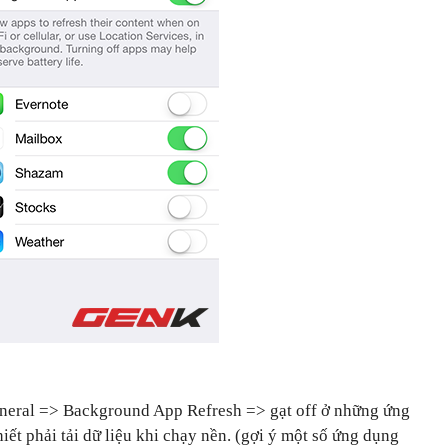
General => Background App Refresh => gạt off ở những ứng
ết phải tải dữ liệu khi chạy nền. (gợi ý một số ứng dụng