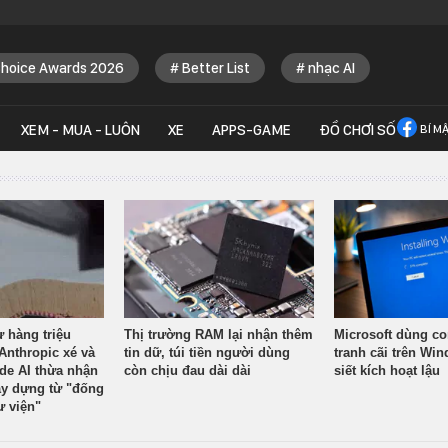
Choice Awards 2026
Better List
nhạc AI
XEM - MUA - LUÔN
XE
APPS-GAME
ĐỒ CHƠI SỐ
BÍ M
ừ hàng triệu
Thị trường RAM lại nhận thêm
Microsoft dùng co
Anthropic xé và
tin dữ, túi tiền người dùng
tranh cãi trên Wi
ude AI thừa nhận
còn chịu đau dài dài
siết kích hoạt lậu
y dựng từ "đống
ư viện"