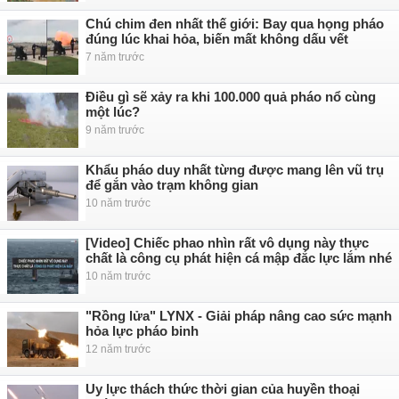
Chú chim đen nhất thế giới: Bay qua họng pháo
đúng lúc khai hỏa, biến mất không dấu vết
7 năm trước
Điều gì sẽ xảy ra khi 100.000 quả pháo nổ cùng
một lúc?
9 năm trước
Khẩu pháo duy nhất từng được mang lên vũ trụ
để gắn vào trạm không gian
10 năm trước
[Video] Chiếc phao nhìn rất vô dụng này thực
chất là công cụ phát hiện cá mập đắc lực lắm nhé
10 năm trước
"Rồng lửa" LYNX - Giải pháp nâng cao sức mạnh
hỏa lực pháo binh
12 năm trước
Uy lực thách thức thời gian của huyền thoại