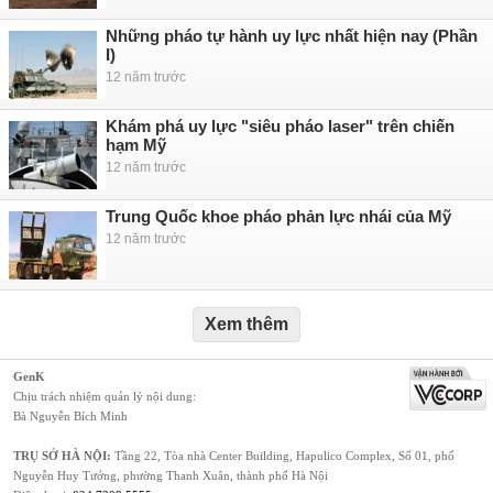
Những pháo tự hành uy lực nhất hiện nay (Phần
I)
12 năm trước
Khám phá uy lực "siêu pháo laser" trên chiến
hạm Mỹ
12 năm trước
Trung Quốc khoe pháo phản lực nhái của Mỹ
12 năm trước
Xem thêm
GenK
Chịu trách nhiệm quản lý nội dung:
Bà Nguyễn Bích Minh
TRỤ SỞ HÀ NỘI:
Tầng 22, Tòa nhà Center Building, Hapulico Complex, Số 01, phố
Nguyễn Huy Tưởng, phường Thanh Xuân, thành phố Hà Nội