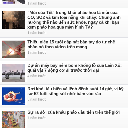
1 năm trước
"Mùi của Tết" trong khói pháo hoa là mùi của
CO, SO2 và kim loại nặng khi cháy: Chúng ảnh
hưởng thế nào đến sức khỏe, ngay cả khi bạn
xem pháo hoa qua màn hình TV?
1 năm trước
Thiếu niên 15 tuổi dập nát bàn tay do tự chế
pháo nổ theo video trên mạng
1 năm trước
Dự án máy bay ném bom khổng lồ của Liên Xô:
quái vật 7 động cơ đi trước thời đại
4 năm trước
Rơi khỏi tàu biển và lênh đênh suốt 14 giờ, vị kỹ
sư 52 tuổi sống sót nhờ bám vào rác
5 năm trước
Sự ra đời của khẩu pháo đầu tiên trên thế giới
7 năm trước