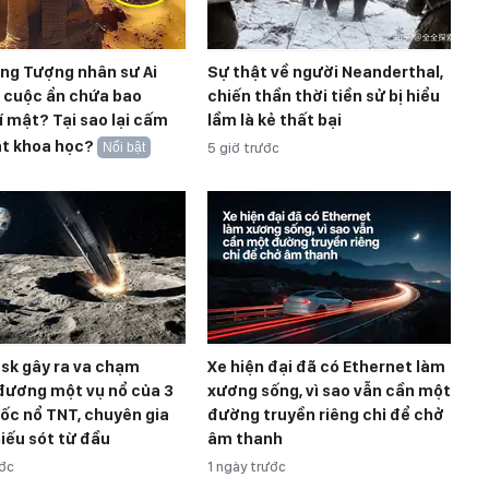
ong Tượng nhân sư Ai
Sự thật về người Neanderthal,
t cuộc ẩn chứa bao
chiến thần thời tiền sử bị hiểu
í mật? Tại sao lại cấm
lầm là kẻ thất bại
át khoa học?
Nổi bật
5 giờ trước
sk gây ra va chạm
Xe hiện đại đã có Ethernet làm
đương một vụ nổ của 3
xương sống, vì sao vẫn cần một
ốc nổ TNT, chuyên gia
đường truyền riêng chỉ để chở
iếu sót từ đầu
âm thanh
ước
1 ngày trước