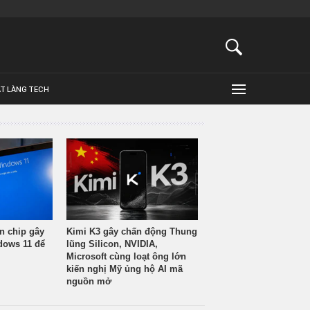
ẬT LÀNG TECH
n chip gây
Kimi K3 gây chấn động Thung
ndows 11 để
lũng Silicon, NVIDIA,
Microsoft cùng loạt ông lớn
kiến nghị Mỹ ủng hộ AI mã
nguồn mở