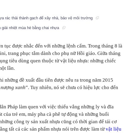
hựa rác thải thành gạch để xây nhà, bảo vệ môi trường
 giải nhiệt mùa hè bằng chai nhựa
ên tục được nhắc đến với những lệnh cấm. Trong tháng 8 là
ini, trang phục tắm dành cho phụ nữ Hồi giáo. Giữa tháng
 dụng tiêu dùng quen thuộc từ vật liệu nhựa: những chiếc
một lần.
i những đề xuất đầu tiên được nêu ra trong năm 2015
 nượng xanh
”. Tuy nhiên, nó sẽ chưa có hiệu lực cho đến
ân Pháp làm quen với việc thiếu vắng những ly và đĩa
ật của trẻ em, máy pha cà phê tự động và những buổi
 những công ty sản xuất nhựa cũng có thời gian để tái cơ
ằng tất cả các sản phẩm nhựa nói trên được làm từ
vật liệu