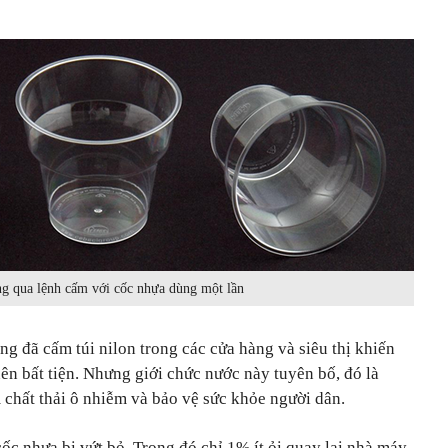
g qua lệnh cấm với cốc nhựa dùng một lần
ng đã cấm túi nilon trong các cửa hàng và siêu thị khiến
ên bất tiện. Nhưng giới chức nước này tuyên bố, đó là
chất thải ô nhiễm và bảo vệ sức khỏe người dân.
cốc nhựa bị vứt bỏ. Trong đó chỉ 1% ít ỏi quay lại nhà máy