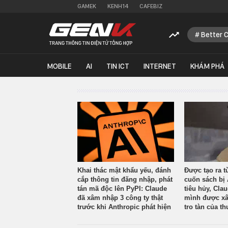
GAMEK
KENH14
CAFEBIZ
Better 
MOBILE
AI
TIN ICT
INTERNET
KHÁM PHÁ
Khai thác mật khẩu yếu, đánh
Được tạo ra t
cắp thông tin đăng nhập, phát
cuốn sách bị 
tán mã độc lên PyPI: Claude
tiêu hủy, Cla
đã xâm nhập 3 công ty thật
mình được xâ
trước khi Anthropic phát hiện
tro tàn của th