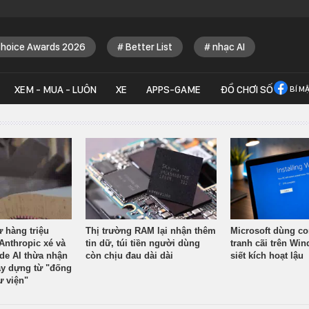
Choice Awards 2026
Better List
nhạc AI
XEM - MUA - LUÔN
XE
APPS-GAME
ĐỒ CHƠI SỐ
BÍ M
ừ hàng triệu
Thị trường RAM lại nhận thêm
Microsoft dùng co
Anthropic xé và
tin dữ, túi tiền người dùng
tranh cãi trên Wi
ude AI thừa nhận
còn chịu đau dài dài
siết kích hoạt lậu
y dựng từ "đống
ư viện"