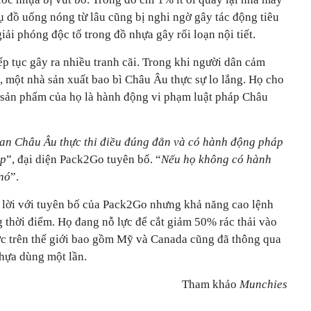
ụ đồ uống nóng từ lâu cũng bị nghi ngờ gây tác động tiêu
iải phóng độc tố trong đồ nhựa gây rối loạn nội tiết.
p tục gây ra nhiều tranh cãi. Trong khi người dân cảm
, một nhà sản xuất bao bì Châu Âu thực sự lo lắng. Họ cho
 sản phẩm của họ là hành động vi phạm luật pháp Châu
ban Châu Âu thực thi điều đúng đắn và có hành động pháp
áp
”, đại diện Pack2Go tuyên bố. “
Nếu họ không có hành
 nó
”.
 lời với tuyên bố của Pack2Go nhưng khả năng cao lệnh
 thời điểm. Họ đang nỗ lực để cắt giảm 50% rác thải vào
c trên thế giới bao gồm Mỹ và Canada cũng đã thông qua
hựa dùng một lần.
Tham khảo
Munchies