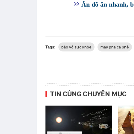
Ăn đồ ăn nhanh, b
bảo vệ sức khỏe
máy pha cà phê
Tags:
TIN CÙNG CHUYÊN MỤC