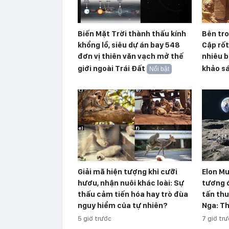
Biến Mặt Trời thành thấu kính
Bên tr
khổng lồ, siêu dự án bay 548
Cập rố
đơn vị thiên văn vạch mở thế
nhiêu b
giới ngoài Trái Đất
khảo s
Nổi bật
Giải mã hiện tượng khỉ cưỡi
Elon Mu
hươu, nhận nuôi khác loài: Sự
tương 
thấu cảm tiến hóa hay trò đùa
tấn thu
nguy hiểm của tự nhiên?
Nga: Th
5 giờ trước
7 giờ tr