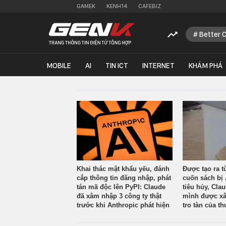
GAMEK
KENH14
CAFEBIZ
Better 
MOBILE
AI
TIN ICT
INTERNET
KHÁM PHÁ
Khai thác mật khẩu yếu, đánh
Được tạo ra t
cắp thông tin đăng nhập, phát
cuốn sách bị 
tán mã độc lên PyPI: Claude
tiêu hủy, Cla
đã xâm nhập 3 công ty thật
mình được xâ
trước khi Anthropic phát hiện
tro tàn của th