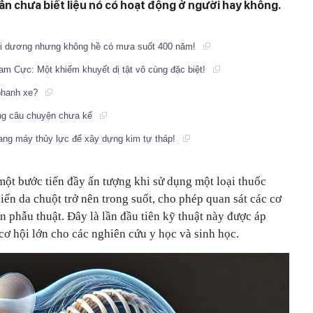
ẫn chưa biết liệu nó có hoạt động ở người hay không.
đại dương nhưng không hề có mưa suốt 400 năm!
Nam Cực: Một khiếm khuyết dị tật vô cùng đặc biệt!
 phanh xe?
ững câu chuyện chưa kể
ang máy thủy lực để xây dựng kim tự tháp!
một bước tiến đầy ấn tượng khi sử dụng một loại thuốc
ến da chuột trở nên trong suốt, cho phép quan sát các cơ
phẫu thuật. Đây là lần đầu tiên kỹ thuật này được áp
cơ hội lớn cho các nghiên cứu y học và sinh học.