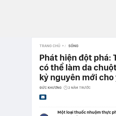
TRANG CHỦ
SỐNG
›
Phát hiện đột phá
có thể làm da chuột
kỷ nguyên mới cho 
ĐỨC KHƯƠNG
2 NĂM TRƯỚC
Một loại thuốc nhuộm thực p