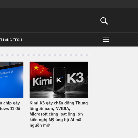
ẬT LÀNG TECH
n chip gây
Kimi K3 gây chấn động Thung
ndows 11 để
lũng Silicon, NVIDIA,
Microsoft cùng loạt ông lớn
kiến nghị Mỹ ủng hộ AI mã
nguồn mở