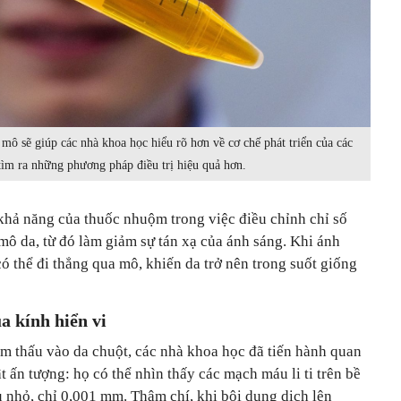
à mô sẽ giúp các nhà khoa học hiểu rõ hơn về cơ chế phát triển của các
 tìm ra những phương pháp điều trị hiệu quả hơn.
khả năng của thuốc nhuộm trong việc điều chỉnh chỉ số
mô da, từ đó làm giảm sự tán xạ của ánh sáng. Khi ánh
ó thể đi thẳng qua mô, khiến da trở nên trong suốt giống
a kính hiển vi
ẩm thấu vào da chuột, các nhà khoa học đã tiến hành quan
ật ấn tượng: họ có thể nhìn thấy các mạch máu li ti trên bề
u nhỏ, chỉ 0,001 mm. Thậm chí, khi bôi dung dịch lên