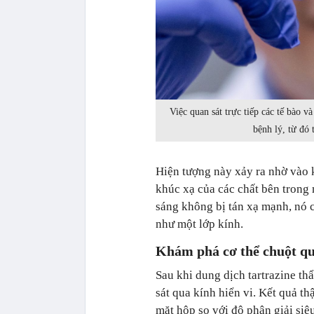
Việc quan sát trực tiếp các tế bào v
bệnh lý, từ đó
Hiện tượng này xảy ra nhờ vào 
khúc xạ của các chất bên trong 
sáng không bị tán xạ mạnh, nó c
như một lớp kính.
Khám phá cơ thể chuột qu
Sau khi dung dịch tartrazine th
sát qua kính hiển vi. Kết quả th
mặt hộp sọ với độ phân giải siê