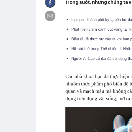
trong suốt, nhưng chúng ta v
Iquique: Thành phố kỳ lạ bên bờ 
Phát hiện chim cánh cụt vàng tại 
Điều gì đã thực sự xảy ra khi bạn
Nữ sát thủ trong Thế chiến II: Nh
Người Ai Cập cổ đại đã sử dụng th
Các nhà khoa học đã thực hiện 
nhuộm thực phẩm phổ biến để bi
quan và mạch máu mà không cần 
dụng trên động vật sống, mở ra 