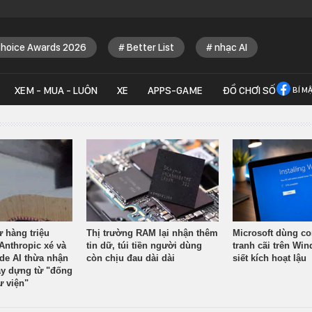
Choice Awards 2026
Better List
nhạc AI
XEM - MUA - LUÔN
XE
APPS-GAME
ĐỒ CHƠI SỐ
BÍ M
ừ hàng triệu
Thị trường RAM lại nhận thêm
Microsoft dùng co
Anthropic xé và
tin dữ, túi tiền người dùng
tranh cãi trên Wi
ude AI thừa nhận
còn chịu đau dài dài
siết kích hoạt lậu
y dựng từ "đống
ư viện"