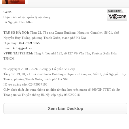
GenK
Chịu trách nhiệm quản lý nội dung:
Bà Nguyễn Bích Minh
TRỤ SỞ HÀ NỘI:
Tầng 22, Tòa nhà Center Building, Hapulico Complex, Số 01, phố
Nguyễn Huy Tưởng, phường Thanh Xuân, thành phố Hà Nội
Điện thoại:
024 7309 5555
.
Email:
info@genk.vn
VPĐD TẠI TP.HCM:
Tầng 4, Tòa nhà 123, số 127 Võ Văn Tần, Phường Xuân Hòa,
TPHCM
© Copyright 2010 - 2026 - Công ty Cổ phần VCCorp
Tầng 17, 19, 20, 21 Toà nhà Center Building - Hapulico Complex, Số 01, phố Nguyễn Huy
Tưởng, phường Thanh Xuân, thành phố Hà Nội
Hỗ trợ quảng cáo:
02473007108
Giấy phép thiết lập trang thông tin điện tử tổng hợp trên mạng số 460/GP-TTĐT do Sở
Thông tin và Truyền thông Hà Nội cấp ngày 03/02/2016
Xem bản Desktop