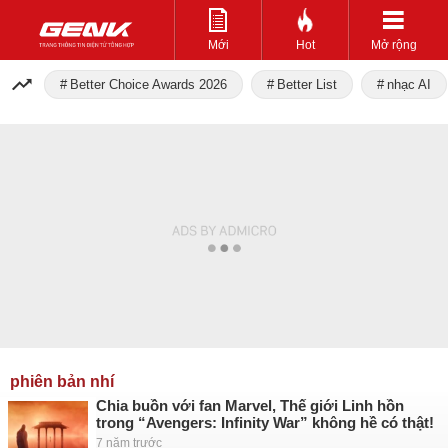
Mới
Hot
Mở rộng
Better Choice Awards 2026
Better List
nhạc AI
phiên bản nhí
Chia buồn với fan Marvel, Thế giới Linh hồn
trong “Avengers: Infinity War” không hề có thật!
7 năm trước