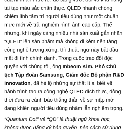
tái tạo màu sắc chân thực, QLED nhanh chóng
chiếm lĩnh tâm trí người tiêu dùng như một chuẩn
mực mới về trải nghiệm hình ảnh cao cấp. Thế
nhưng, khi ngày càng nhiều nhà sản xuất gắn nhãn
“QLED” lên sản phẩm mà không đi kèm nền tảng
công nghệ tương xứng, thì thuật ngữ này bắt đầu
mất đi tính chính danh. Trong cuộc trao đổi độc
quyền với chúng tôi, ông
Inbeom Kim, Phó Chủ
tịch Tập đoàn Samsung, Giám đốc Bộ phận R&D
Innovation
, đã hé lộ những sự thật ít ai biết về
hành trình tạo ra công nghệ QLED đích thực, đồng
thời đưa ra cảnh báo thẳng thắn về sự mập mờ
đang khiến người tiêu dùng nhầm lẫn nghiêm trọng.
“Quantum Dot” và “QD” là thuật ngữ khoa học,
không được đăng ký bản quyền, nên cách sử dụng