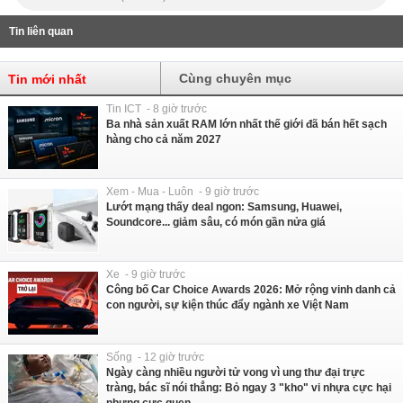
Tin liên quan
Cùng chuyên mục
Tin mới nhất
Tin ICT - 8 giờ trước
Ba nhà sản xuất RAM lớn nhất thế giới đã bán hết sạch
hàng cho cả năm 2027
Xem - Mua - Luôn - 9 giờ trước
Lướt mạng thấy deal ngon: Samsung, Huawei,
Soundcore... giảm sâu, có món gần nửa giá
Xe - 9 giờ trước
Công bố Car Choice Awards 2026: Mở rộng vinh danh cả
con người, sự kiện thúc đẩy ngành xe Việt Nam
Sống - 12 giờ trước
Ngày càng nhiều người tử vong vì ung thư đại trực
tràng, bác sĩ nói thẳng: Bỏ ngay 3 "kho" vi nhựa cực hại
nhưng cực quen