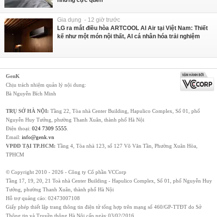
Gia dụng - 12 giờ trước
LG ra mắt điều hòa ARTCOOL AI Air tại Việt Nam: Thiết
kế như một món nội thất, AI cá nhân hóa trải nghiệm
GenK
Chịu trách nhiệm quản lý nội dung:
Bà Nguyễn Bích Minh
TRỤ SỞ HÀ NỘI:
Tầng 22, Tòa nhà Center Building, Hapulico Complex, Số 01, phố
Nguyễn Huy Tưởng, phường Thanh Xuân, thành phố Hà Nội
Điện thoại:
024 7309 5555
.
Email:
info@genk.vn
VPĐD TẠI TP.HCM:
Tầng 4, Tòa nhà 123, số 127 Võ Văn Tần, Phường Xuân Hòa,
TPHCM
© Copyright 2010 - 2026 - Công ty Cổ phần VCCorp
Tầng 17, 19, 20, 21 Toà nhà Center Building - Hapulico Complex, Số 01, phố Nguyễn Huy
Tưởng, phường Thanh Xuân, thành phố Hà Nội
Hỗ trợ quảng cáo:
02473007108
Giấy phép thiết lập trang thông tin điện tử tổng hợp trên mạng số 460/GP-TTĐT do Sở
Thông tin và Truyền thông Hà Nội cấp ngày 03/02/2016