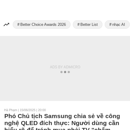
Better Choice Awards 2026
Better List
nhạc AI
Hà Phạm
|
15/06/2025 | 20:00
Phó Chủ tịch Samsung chia sẻ về công
nghệ QLED đích thực: Người dùng cần
hiểu rõ để tránh mua phải TV "chấm