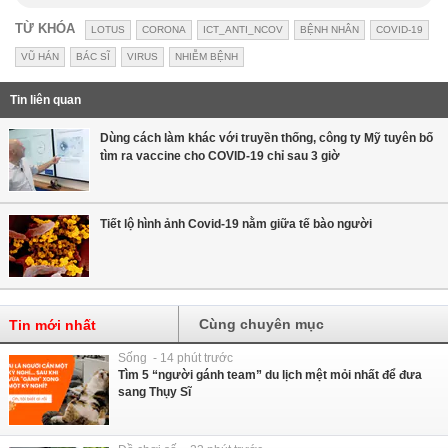
TỪ KHÓA
LOTUS
CORONA
ICT_ANTI_NCOV
BỆNH NHÂN
COVID-19
VŨ HÁN
BÁC SĨ
VIRUS
NHIỄM BỆNH
Tin liên quan
Dùng cách làm khác với truyền thống, công ty Mỹ tuyên bố
tìm ra vaccine cho COVID-19 chỉ sau 3 giờ
Tiết lộ hình ảnh Covid-19 nằm giữa tế bào người
Cùng chuyên mục
Tin mới nhất
Sống - 14 phút trước
Tìm 5 “người gánh team” du lịch mệt mỏi nhất để đưa
sang Thụy Sĩ