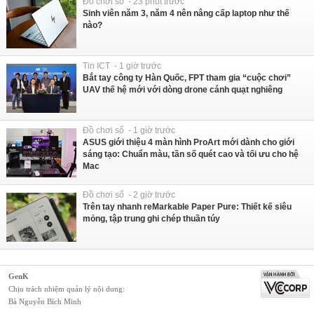
Đồ chơi số - 23 phút trước
Sinh viên năm 3, năm 4 nên nâng cấp laptop như thế
nào?
Tin ICT - 1 giờ trước
Bắt tay công ty Hàn Quốc, FPT tham gia “cuộc chơi”
UAV thế hệ mới với dòng drone cánh quạt nghiêng
Đồ chơi số - 1 giờ trước
ASUS giới thiệu 4 màn hình ProArt mới dành cho giới
sáng tạo: Chuẩn màu, tần số quét cao và tối ưu cho hệ
Mac
Đồ chơi số - 2 giờ trước
Trên tay nhanh reMarkable Paper Pure: Thiết kế siêu
mỏng, tập trung ghi chép thuần túy
GenK
Chịu trách nhiệm quản lý nội dung:
Bà Nguyễn Bích Minh