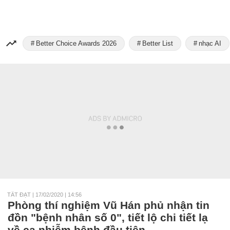
Better Choice Awards 2026
Better List
nhạc AI
TẤT ĐẠT
|
17/02/2020 | 14:56
Phòng thí nghiệm Vũ Hán phủ nhận tin
đồn "bệnh nhân số 0", tiết lộ chi tiết lạ
về ca nhiễm bệnh đầu tiên