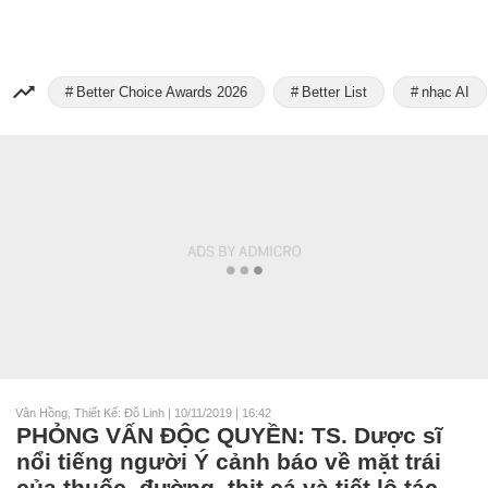
Better Choice Awards 2026
Better List
nhạc AI
Vân Hồng, Thiết Kế: Đỗ Linh
|
10/11/2019 | 16:42
PHỎNG VẤN ĐỘC QUYỀN: TS. Dược sĩ
nổi tiếng người Ý cảnh báo về mặt trái
của thuốc, đường, thịt cá và tiết lộ tác