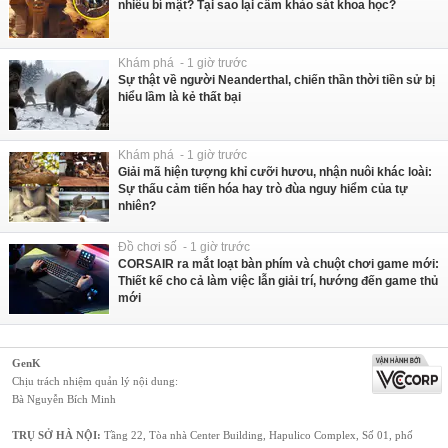
nhiêu bí mật? Tại sao lại cấm khảo sát khoa học?
Khám phá - 1 giờ trước
Sự thật về người Neanderthal, chiến thần thời tiền sử bị
hiểu lầm là kẻ thất bại
Khám phá - 1 giờ trước
Giải mã hiện tượng khỉ cưỡi hươu, nhận nuôi khác loài:
Sự thấu cảm tiến hóa hay trò đùa nguy hiểm của tự
nhiên?
Đồ chơi số - 1 giờ trước
CORSAIR ra mắt loạt bàn phím và chuột chơi game mới:
Thiết kế cho cả làm việc lẫn giải trí, hướng đến game thủ
mới
GenK
Chịu trách nhiệm quản lý nội dung:
Bà Nguyễn Bích Minh
TRỤ SỞ HÀ NỘI:
Tầng 22, Tòa nhà Center Building, Hapulico Complex, Số 01, phố