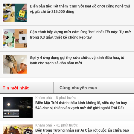
Biến bàn tiệc Tết thêm 'chill' với loạt đồ chơi công nghệ thú
vị, giá chỉ từ 215.000 đồng
Cận cảnh hộp đựng mứt cảm ứng 'hot' nhất Tết này: Tự mở
trong 0,3 giây, thiết kế chống kẹp tay
Gợi ý 4 ứng dụng gọi thợ sửa chữa, vệ sinh điều hòa, tủ
lạnh cho sạch sẽ đón năm mới
Cùng chuyên mục
Tin mới nhất
Khám phá - 8 phút trước
Biến Mặt Trời thành thấu kính khổng lồ, siêu dự án bay
548 đơn vị thiên văn vạch mở thế giới ngoài Trái Đất
Khám phá - 41 phút trước
Bên trong Tượng nhân sư Ai Cập rốt cuộc ẩn chứa bao