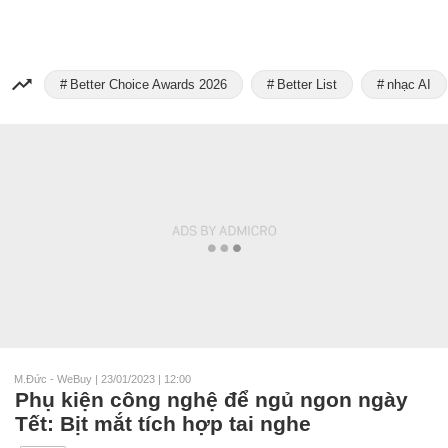
Better Choice Awards 2026
Better List
nhạc AI
M.Đức - WeBuy
|
23/01/2023 | 12:00
Phụ kiện công nghệ để ngủ ngon ngày
Tết: Bịt mắt tích hợp tai nghe