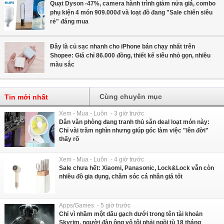
Quạt Dyson -47%, camera hành trình giảm nửa giá, combo
phụ kiện 4 món 909.000đ và loạt đồ đang "Sale chiến siêu
rẻ" đáng mua
Đây là củ sạc nhanh cho iPhone bán chạy nhất trên
Shopee: Giá chỉ 86.000 đồng, thiết kế siêu nhỏ gọn, nhiều
màu sắc
Cùng chuyên mục
Tin mới nhất
Xem - Mua - Luôn - 3 giờ trước
Dân văn phòng đang tranh thủ săn deal loạt món này:
Chỉ vài trăm nghìn nhưng giúp góc làm việc "lên đời"
thấy rõ
Xem - Mua - Luôn - 4 giờ trước
Sale chưa hết: Xiaomi, Panasonic, Lock&Lock vẫn còn
nhiều đồ gia dụng, chăm sóc cá nhân giá tốt
Apps/Games - 5 giờ trước
Chỉ vì nhầm một dấu gạch dưới trong tên tài khoản
Skyrim, người đàn ông vô tội phải ngồi tù 18 tháng