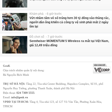
Khám phá - 6 giờ trước
Vứt nhầm tấm vé số trúng hơn 30 tỷ đồng vào thùng rác,
người đàn ông khiến cả công ty vệ sinh phải mất 2 ngày
tìm lại
Đồ chơi số - 7 giờ trước
Sennheiser MOMENTUM 5 Wireless ra mắt tại Việt Nam,
giá 12,49 triệu đồng
GenK
Chịu trách nhiệm quản lý nội dung:
Bà Nguyễn Bích Minh
TRỤ SỞ HÀ NỘI:
Tầng 22, Tòa nhà Center Building, Hapulico Complex, Số 01, phố
Nguyễn Huy Tưởng, phường Thanh Xuân, thành phố Hà Nội
Điện thoại:
024 7309 5555
.
Email:
info@genk.vn
VPĐD TẠI TP.HCM:
Tầng 4, Tòa nhà 123, số 127 Võ Văn Tần, Phường Xuân Hòa,
TPHCM