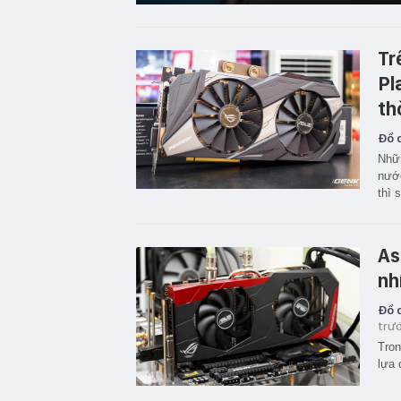
Tr
Pl
th
Đồ c
Nhữn
nước
thì 
As
nh
Đồ c
trư
Tron
lựa 