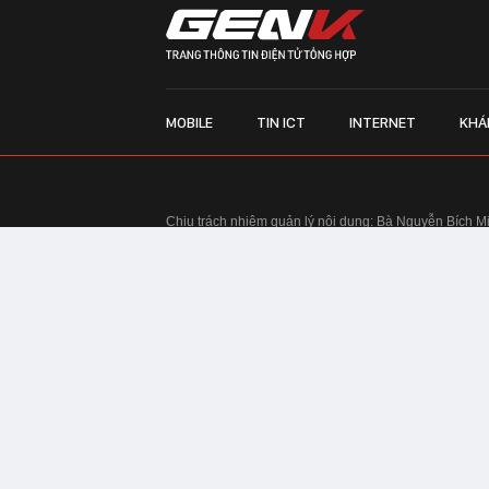
MOBILE
TIN ICT
INTERNET
KHÁ
Chịu trách nhiệm quản lý nội dung: Bà Nguyễn Bích M
TRỤ SỞ HÀ NỘI:
Tầng 22, Tòa nhà Center Building, 
Huy Tưởng, phường Thanh Xuân, thành phố Hà Nội
Điện thoại: 024 7309 5555.
Email:
info@genk.vn
VPĐD TẠI TP.HCM:
Tầng 4, Tòa nhà 123, số 127 Võ
© Copyright 2010 - 2026 - Công ty Cổ phần VCCorp
Tầng 17, 19, 20, 21 Toà nhà Center Building - Hapul
Tưởng, phường Thanh Xuân, thành phố Hà Nội
Giấy phép thiết lập trang thông tin điện tử tổng hợp
tin và Truyền thông Hà Nội cấp ngày 03/02/2016
Chính sách bảo mật