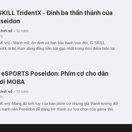
SKILL TridentX - Đinh ba thần thánh của
seidon
hơi số -
12 năm
ớc
K.vn) - Mạnh mẽ, ổn định và hạn bảo hành trọn đời, G.SKILL
entX là bộ Ram đáng đồng tiền bát gạo nhất trong thời điểm hiện tại.
 eSPORTS Poseidon: Phím cơ cho dân
ơi MOBA
hơi số -
13 năm
ớc
K.vn) -Mang đủ tinh túy của bàn phím cơ nhưng giá thành tương đối
 tranh nên Poseidon dễ dàng trở thành sự lựa chọn của game thủ.