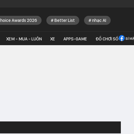
Choice Awards 2026
Better List
nhạc AI
XEM - MUA - LUÔN
XE
APPS-GAME
ĐỒ CHƠI SỐ
BÍ M