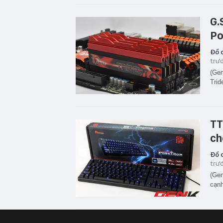
G.
Po
Đồ c
trư
(Gen
Trid
TT
ch
Đồ c
trư
(Gen
cạnh