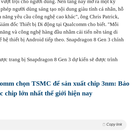
 vượt trội cho người dùng. Nền tảng này mở ra một kỷ
 phép người dùng sáng tạo nội dung giàu tính cá nhân, hỗ
nh năng yêu cầu công nghệ cao khác", ông Chris Patrick,
iám đốc Thiết bị Di động tại Qualcomm cho biết. "Mỗi
h năng và công nghệ hàng đầu nhằm cải tiến nền tảng di
 hệ thiết bị Android tiếp theo. Snapdragon 8 Gen 3 chính
ược trang bị Snapdragon 8 Gen 3 dự kiến sẽ được trình
lcomm chọn TSMC để sản xuất chip 3nm: Bảo
c chip lớn nhất thế giới hiện nay
Copy link