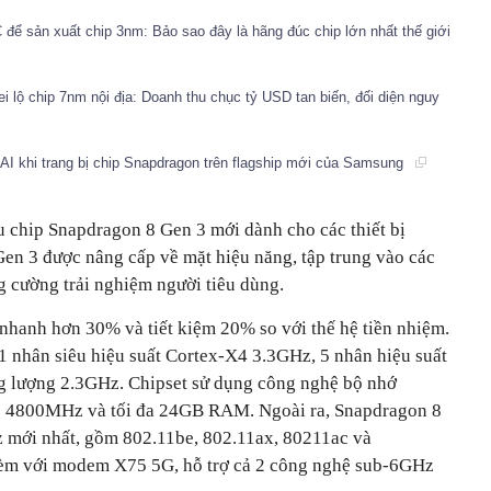
để sản xuất chip 3nm: Bảo sao đây là hãng đúc chip lớn nhất thế giới
i lộ chip 7nm nội địa: Doanh thu chục tỷ USD tan biến, đối diện nguy
AI khi trang bị chip Snapdragon trên flagship mới của Samsung
 chip Snapdragon 8 Gen 3 mới dành cho các thiết bị
Gen 3 được nâng cấp về mặt hiệu năng, tập trung vào các
g cường trải nghiệm người tiêu dùng.
nhanh hơn 30% và tiết kiệm 20% so với thế hệ tiền nhiệm.
 nhân siêu hiệu suất Cortex-X4 3.3GHz, 5 nhân hiệu suất
ng lượng 2.3GHz. Chipset sử dụng công nghệ bộ nhớ
s 4800MHz và tối đa 24GB RAM. Ngoài ra, Snapdragon 8
 mới nhất, gồm 802.11be, 802.11ax, 80211ac và
kèm với modem X75 5G, hỗ trợ cả 2 công nghệ sub-6GHz