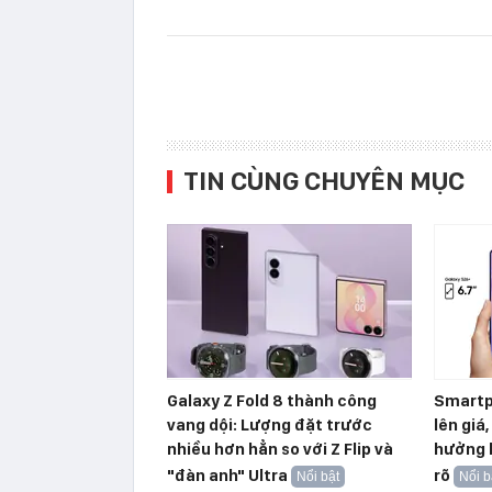
TIN CÙNG CHUYÊN MỤC
Galaxy Z Fold 8 thành công
Smartp
vang dội: Lượng đặt trước
lên giá
nhiều hơn hẳn so với Z Flip và
hưởng l
"đàn anh" Ultra
rõ
Nổi bật
Nổi b