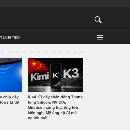
ẬT LÀNG TECH
n chip gây
Kimi K3 gây chấn động Thung
ndows 11 để
lũng Silicon, NVIDIA,
Microsoft cùng loạt ông lớn
kiến nghị Mỹ ủng hộ AI mã
nguồn mở