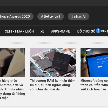
Choice Awards 2026
Better List
nhạc AI
XEM - MUA - LUÔN
XE
APPS-GAME
ĐỒ CHƠI SỐ
BÍ M
ừ hàng triệu
Thị trường RAM lại nhận thêm
Microsoft dùng co
Anthropic xé và
tin dữ, túi tiền người dùng
tranh cãi trên Wi
ude AI thừa nhận
còn chịu đau dài dài
siết kích hoạt lậu
y dựng từ "đống
ư viện"