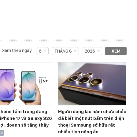
Xem theo ngày
6
THÁNG 8
2026
XEM
hone tầm trung đang
Mgười dùng lâu năm chưa chắc
, iPhone 17 và Galaxy S26
đã biết một nút bấm trên điện
ợi, doanh số tăng thấy
thoại Samsung sở hữu rất
nhiều tính năng ẩn
ật