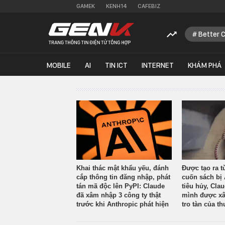
GAMEK
KENH14
CAFEBIZ
Better 
MOBILE
AI
TIN ICT
INTERNET
KHÁM PHÁ
Khai thác mật khẩu yếu, đánh
Được tạo ra t
cắp thông tin đăng nhập, phát
cuốn sách bị 
tán mã độc lên PyPI: Claude
tiêu hủy, Cla
đã xâm nhập 3 công ty thật
mình được xâ
trước khi Anthropic phát hiện
tro tàn của th