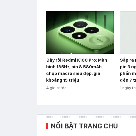
Đây rồi Redmi K100 Pro: Màn
Sắp ra
hình 185Hz, pin 8.580mAh,
pin 3 n
chụp macro siêu đẹp, giá
phần m
khoảng 15 triệu
đến 7 t
4 giờ trước
1 ngày t
NỔI BẬT TRANG CHỦ