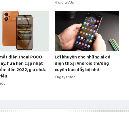
4 giờ trước
 mắt điện thoại POCO
Lời khuyên cho những ai có
gày, hứa hẹn cập nhật
điện thoại Android thường
ềm đến 2032, giá chưa
xuyên báo đầy bộ nhớ
riệu
1 ngày trước
rước