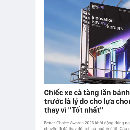
Chiếc xe cà tàng lăn bán
trước là lý do cho lựa chọ
thay vì "Tốt nhất"
Better Choice Awards 2026 khởi động đúng ngà
chuyến đi đã thay đổi lịch sử ngành ô tô. Câu 